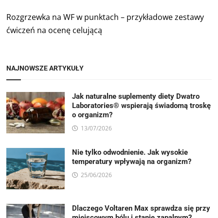
Rozgrzewka na WF w punktach – przykładowe zestawy
ćwiczeń na ocenę celującą
NAJNOWSZE ARTYKUŁY
Jak naturalne suplementy diety Dwatro
Laboratories® wspierają świadomą troskę
o organizm?
13/07/2026
Nie tylko odwodnienie. Jak wysokie
temperatury wpływają na organizm?
25/06/2026
Dlaczego Voltaren Max sprawdza się przy
miejscowym bólu i stanie zapalnym?