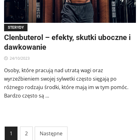
STERYDY
Clenbuterol – efekty, skutki uboczne i
dawkowanie
24/10/2023
Osoby, które pracują nad utratą wagi oraz
wyrzeźbieniem swojej sylwetki często sięgają po
różnego rodzaju środki, które mają im w tym pomóc.
Bardzo często są …
Stronicowanie
1
2
Następne