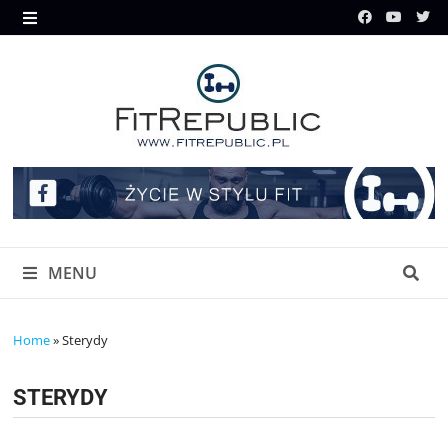
Skip
to
MENU
content
MENU
Home
»
Sterydy
STERYDY