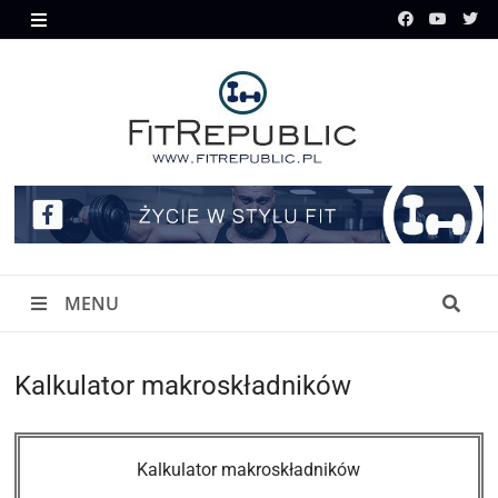
Skip
to
MENU
content
MENU
Kalkulator makroskładników
Kalkulator makroskładników