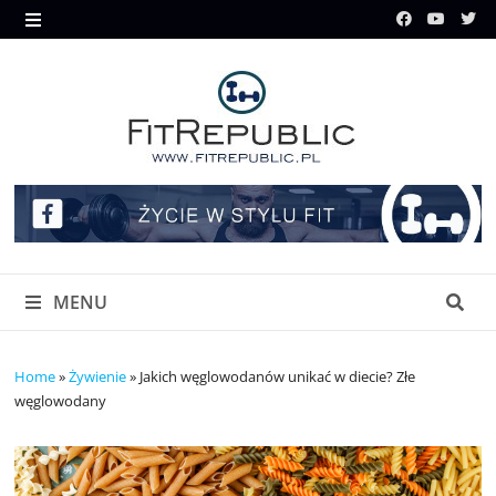
Skip
to
MENU
content
MENU
Home
»
Żywienie
»
Jakich węglowodanów unikać w diecie? Złe
węglowodany