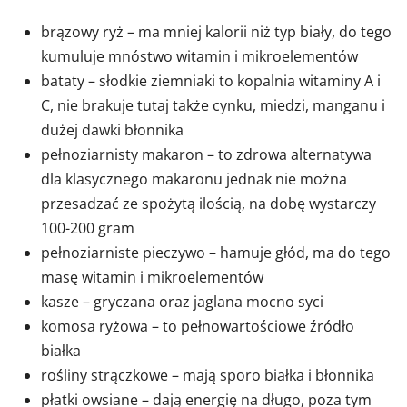
brązowy ryż – ma mniej kalorii niż typ biały, do tego
kumuluje mnóstwo witamin i mikroelementów
bataty – słodkie ziemniaki to kopalnia witaminy A i
C, nie brakuje tutaj także cynku, miedzi, manganu i
dużej dawki błonnika
pełnoziarnisty makaron – to zdrowa alternatywa
dla klasycznego makaronu jednak nie można
przesadzać ze spożytą ilością, na dobę wystarczy
100-200 gram
pełnoziarniste pieczywo – hamuje głód, ma do tego
masę witamin i mikroelementów
kasze – gryczana oraz jaglana mocno syci
komosa ryżowa – to pełnowartościowe źródło
białka
rośliny strączkowe – mają sporo białka i błonnika
płatki owsiane – dają energię na długo, poza tym