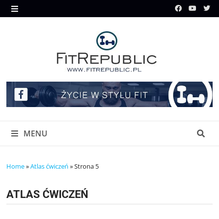
Skip
to
MENU
content
MENU
Home
»
Atlas ćwiczeń
»
Strona 5
ATLAS ĆWICZEŃ