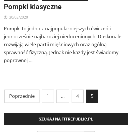
Pompki klasyczne
30/03/2020
Pompki to jedno z najpopularniejszych ćwiczeń i
jednocześnie najbardziej niedocenionych. Doskonale
rozwijają wiele partii mięśniowych oraz ogólną
sprawność fizyczną. Jednak nie każdy jest świadomy
poprawnej …
Stronicowanie
Poprzednie
1
…
4
5
wpisów
SZUKAJ NA FITREPUBLIC.PL
SEARCH BUTTON