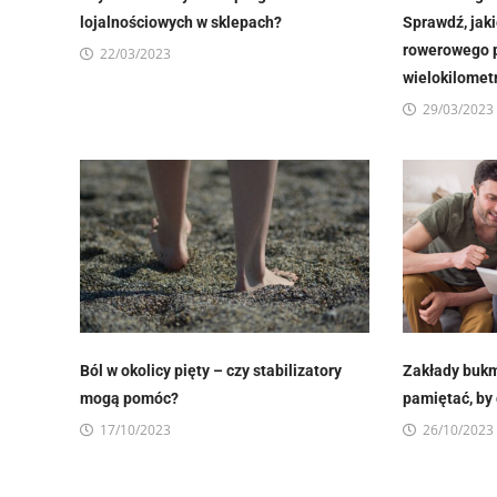
lojalnościowych w sklepach?
Sprawdź, jaki
rowerowego p
22/03/2023
wielokilomet
29/03/2023
Ból w okolicy pięty – czy stabilizatory
Zakłady bukm
mogą pomóc?
pamiętać, by
17/10/2023
26/10/2023