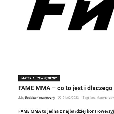
MATERIAŁ ZEWNĘTRZNY
FAME MMA – co to jest i dlaczego 
by
Redaktor zewnetrzny
21/02/2023
Tagi:
bet
,
Materiał ze
FAME MMA to jedna z najbardziej kontrowersy