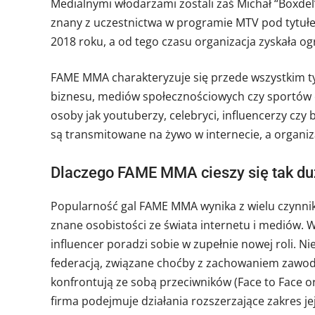
Medialnymi włodarzami zostali zaś Michał “Boxde
znany z uczestnictwa w programie MTV pod tytuł
2018 roku, a od tego czasu organizacja zyskała 
FAME MMA charakteryzuje się przede wszystkim ty
biznesu, mediów społecznościowych czy sportów
osoby jak youtuberzy, celebryci, influencerzy cz
są transmitowane na żywo w internecie, a organ
Dlaczego FAME MMA cieszy się tak du
Popularność gal FAME MMA wynika z wielu czynnik
znane osobistości ze świata internetu i mediów. W
influencer poradzi sobie w zupełnie nowej roli. N
federacją, związane choćby z zachowaniem zawod
konfrontują ze sobą przeciwników (Face to Face
firma podejmuje działania rozszerzające zakres j