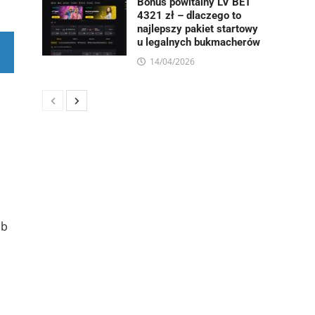
Bonus powitalny LV BET
4321 zł – dlaczego to
najlepszy pakiet startowy
u legalnych bukmacherów
14/04/2026
ób