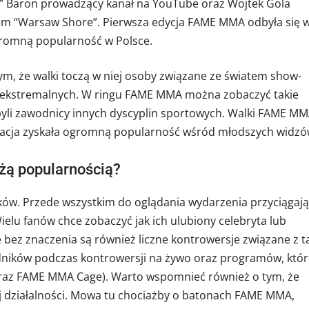
l” Baron prowadzący kanał na YouTube oraz Wojtek Gola
em “Warsaw Shore”. Pierwsza edycja FAME MMA odbyła się 
ogromną popularność w Polsce.
m, że walki toczą w niej osoby związane ze światem show-
 ekstremalnych. W ringu FAME MMA można zobaczyć takie
y byli zawodnicy innych dyscyplin sportowych. Walki FAME M
izacja zyskała ogromną popularność wśród młodszych widzó
żą popularnością?
ów. Przede wszystkim do oglądania wydarzenia przyciągają
ielu fanów chce zobaczyć jak ich ulubiony celebryta lub
ie bez znaczenia są również liczne kontrowersje związane z t
ników podczas kontrowersji na żywo oraz programów, któr
 oraz FAME MMA Cage). Warto wspomnieć również o tym, że
ej działalności. Mowa tu chociażby o batonach FAME MMA,