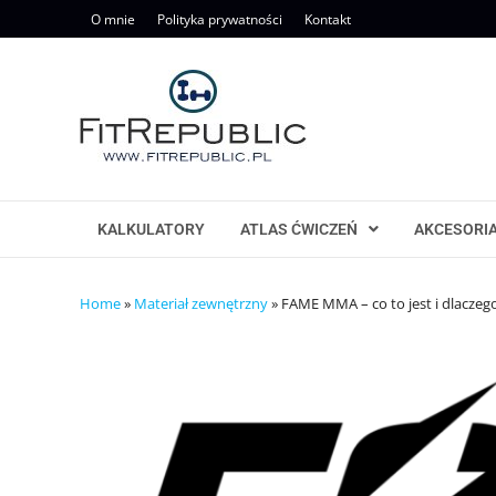
Skip
O mnie
Polityka prywatności
Kontakt
to
content
KALKULATORY
ATLAS ĆWICZEŃ
AKCESORI
Home
»
Materiał zewnętrzny
»
FAME MMA – co to jest i dlaczego