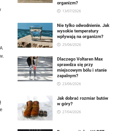
organizm?
w
13/07/2026
Nie tylko odwodnienie. Jak
wysokie temperatury
wpływają na organizm?
25/06/2026
MA
w.
Dlaczego Voltaren Max
sprawdza się przy
miejscowym bólu i stanie
zapalnym?
23/06/2026
Jak dobrać rozmiar butów
ą
w góry?
e
27/04/2026