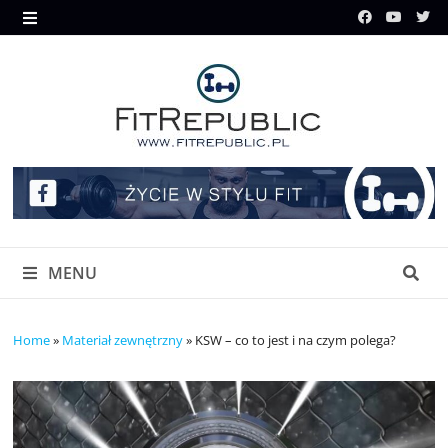
Skip
to
MENU
content
MENU
Home
»
Materiał zewnętrzny
»
KSW – co to jest i na czym polega?