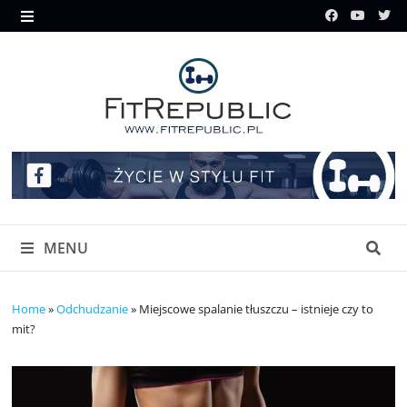
Skip
to
MENU
content
MENU
Home
»
Odchudzanie
»
Miejscowe spalanie tłuszczu – istnieje czy to
mit?