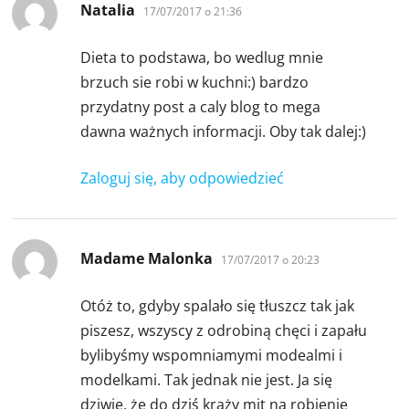
pisze:
Natalia
17/07/2017 o 21:36
Dieta to podstawa, bo wedlug mnie
brzuch sie robi w kuchni:) bardzo
przydatny post a caly blog to mega
dawna ważnych informacji. Oby tak dalej:)
Zaloguj się, aby odpowiedzieć
pisze:
Madame Malonka
17/07/2017 o 20:23
Otóż to, gdyby spalało się tłuszcz tak jak
piszesz, wszyscy z odrobiną chęci i zapału
bylibyśmy wspomniamymi modealmi i
modelkami. Tak jednak nie jest. Ja się
dziwię, że do dziś krąży mit na robienie