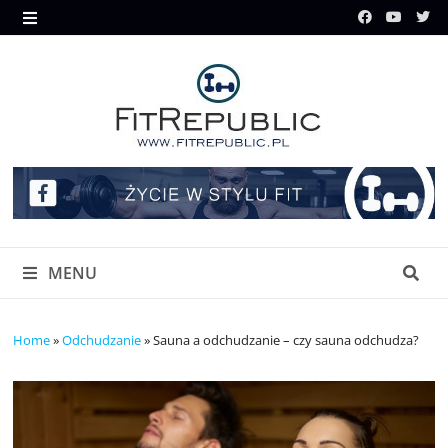
Skip
to
MENU
content
MENU
Home
»
Odchudzanie
»
Sauna a odchudzanie – czy sauna odchudza?