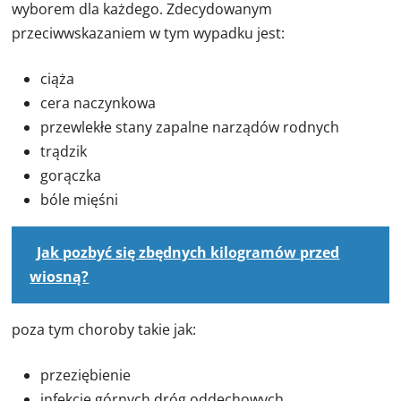
wyborem dla każdego. Zdecydowanym
przeciwwskazaniem w tym wypadku jest:
ciąża
cera naczynkowa
przewlekłe stany zapalne narządów rodnych
trądzik
gorączka
bóle mięśni
Jak pozbyć się zbędnych kilogramów przed
wiosną?
poza tym choroby takie jak:
przeziębienie
infekcje górnych dróg oddechowych