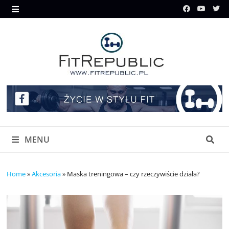
Skip
to
MENU
content
MENU
Home
»
Akcesoria
»
Maska treningowa – czy rzeczywiście działa?