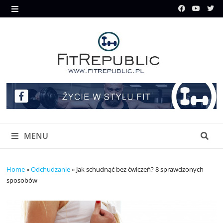
Skip
to
MENU
content
MENU
Home
»
Odchudzanie
»
Jak schudnąć bez ćwiczeń? 8 sprawdzonych
sposobów