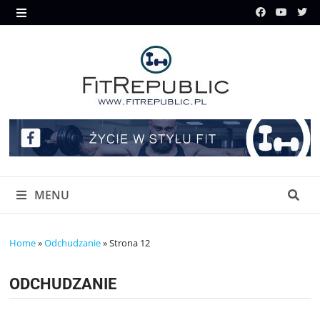
Skip
to
MENU
content
MENU
Home
»
Odchudzanie
»
Strona 12
ODCHUDZANIE