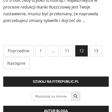
Co zrobić żeby szybko schudnąć? Najważniejsze w
procesie redukcji tkanki tłuszczowej jest Twoje
nastawienie, musisz być przekonany, że naprawdę
potrzebujesz zmiany sylwetki i dojrzeć do …
Stronicowanie
Poprzednie
1
…
11
12
13
wpisów
Następne
SZUKAJ NA FITREPUBLIC.PL
SEARCH BUTTON
Search
for:
AUTOR BLOGA