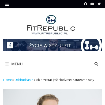
Skip
to
MENU
content
MENU
Home
»
Odchudzanie
»
Jak przestać jeść słodycze? Skuteczne rady