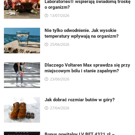
Laboratories® wspierają świadomą troskę
o organizm?
13/07/2026
Nie tylko odwodnienie. Jak wysokie
temperatury wpływają na organizm?
25/06/2026
Dlaczego Voltaren Max sprawdza się przy
miejscowym bólu i stanie zapalnym?
23/06/2026
Jak dobrać rozmiar butów w góry?
27/04/2026
Bonus powitalny LV BET 4321 zł –