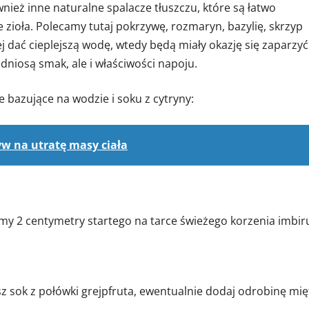
ież inne naturalne spalacze tłuszczu, które są łatwo
 zioła. Polecamy tutaj pokrzywę, rozmaryn, bazylię, skrzyp
ej dać cieplejszą wodę, wtedy będą miały okazję się zaparzyć 
odniosą smak, ale i właściwości napoju.
 bazujące na wodzie i soku z cytryny:
yw na utratę masy ciała
emy 2 centymetry startego na tarce świeżego korzenia imbir
sz sok z połówki grejpfruta, ewentualnie dodaj odrobinę mię