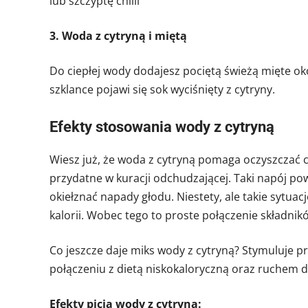
lub szczyptę chilli
3. Woda z cytryną i miętą
Do ciepłej wody dodajesz pociętą świeżą mięte ok
szklance pojawi się sok wyciśnięty z cytryny.
Efekty stosowania wody z cytryną
Wiesz już, że woda z cytryną pomaga oczyszczać c
przydatne w kuracji odchudzającej. Taki napój pow
okiełznać napady głodu. Niestety, ale takie sytua
kalorii. Wobec tego to proste połączenie składn
Co jeszcze daje miks wody z cytryną? Stymuluje p
połączeniu z dietą niskokaloryczną oraz ruchem 
Efekty picia wody z cytryną: