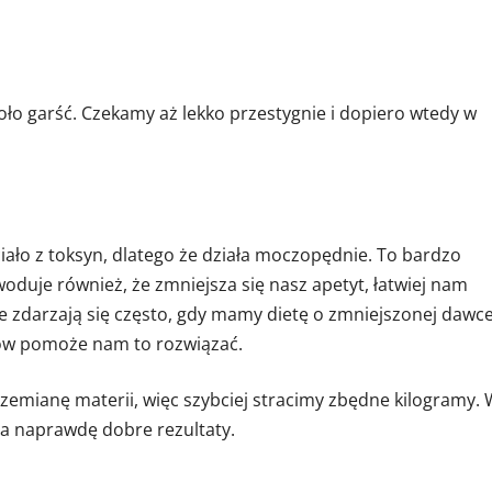
oło garść. Czekamy aż lekko przestygnie i dopiero wtedy w
iało z toksyn, dlatego że działa moczopędnie. To bardzo
oduje również, że zmniejsza się nasz apetyt, łatwiej nam
cje zdarzają się często, gdy mamy dietę o zmniejszonej dawc
ików pomoże nam to rozwiązać.
rzemianę materii, więc szybciej stracimy zbędne kilogramy.
da naprawdę dobre rezultaty.