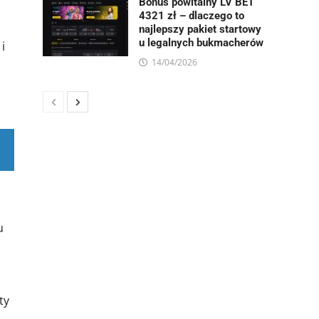
Bonus powitalny LV BET
4321 zł – dlaczego to
najlepszy pakiet startowy
u legalnych bukmacherów
i
14/04/2026
u
ty