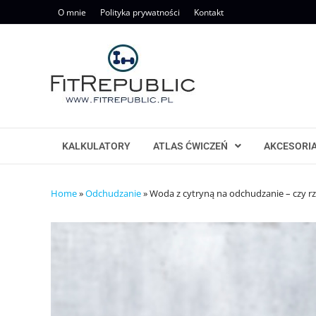
Skip
O mnie
Polityka prywatności
Kontakt
to
content
KALKULATORY
ATLAS ĆWICZEŃ
AKCESORI
Home
»
Odchudzanie
»
Woda z cytryną na odchudzanie – czy rz