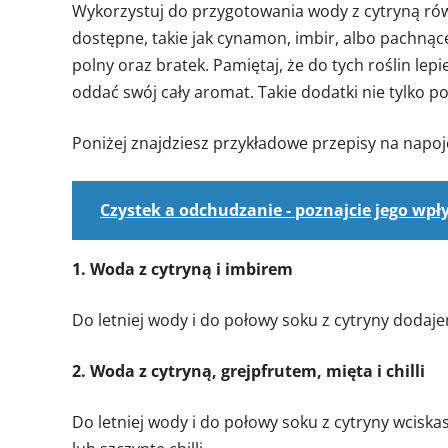
Wykorzystuj do przygotowania wody z cytryną równ
dostępne, takie jak cynamon, imbir, albo pachnące
polny oraz bratek. Pamiętaj, że do tych roślin lepi
oddać swój cały aromat. Takie dodatki nie tylko p
Poniżej znajdziesz przykładowe przepisy na napoje
Czystek a odchudzanie - poznajcie jego wpł
1. Woda z cytryną i imbirem
Do letniej wody i do połowy soku z cytryny dodaj
2. Woda z cytryną, grejpfrutem, mięta i chilli
Do letniej wody i do połowy soku z cytryny wciska