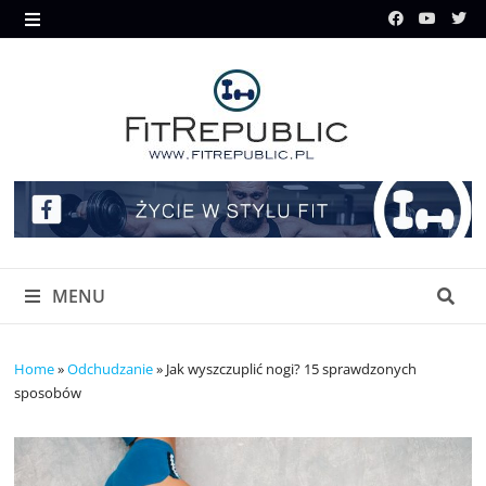
Skip
to
MENU
content
MENU
Home
»
Odchudzanie
»
Jak wyszczuplić nogi? 15 sprawdzonych
sposobów