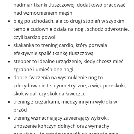
nadmiar tkanki tłuszczowej, dodatkowo pracować
nad wzmocnieniem mięśni
bieg po schodach, ale co drugi stopień w szybkim
tempie cudownie działa na nogi, schodź odwrotnie,
czyli bardzo powoli
skakanka to trening cardio, który pozwala
efektywnie spalić tkankę tłuszczową
stepper to idealne urządzenie, kiedy chcesz mieć
zgrabne i umięśnione nogi
dobre ćwiczenia na wysmuklenie nóg to
zdecydowanie te plyometryczne, a więc przeskoki,
skok w dal, czy skok na ławeczce
trening z ciężarkami, między innymi wykroki w
przód
trening wzmacniający zawierający wykroki,
unoszenie kończyn dolnych oraz wymachy i
przysiady – to sprytny sposób na wyrzeźbienie