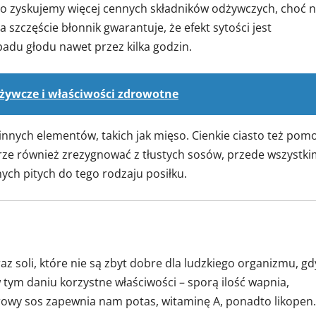
to zyskujemy więcej cennych składników odżywczych, choć n
 szczęście błonnik gwarantuje, że efekt sytości jest
adu głodu nawet przez kilka godzin.
dżywcze i właściwości zdrowotne
 innych elementów, takich jak mięso. Cienkie ciasto też pom
brze również zrezygnować z tłustych sosów, przede wszystk
ch pitych do tego rodzaju posiłku.
raz soli, które nie są zbyt dobre dla ludzkiego organizmu, gd
ym daniu korzystne właściwości – sporą ilość wapnia,
orowy sos zapewnia nam potas, witaminę A, ponadto likopen.