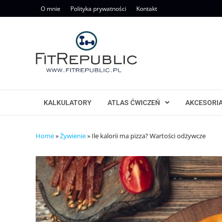
Skip
O mnie
Polityka prywatności
Kontakt
to
content
KALKULATORY
ATLAS ĆWICZEŃ
AKCESORI
Home
»
Żywienie
»
Ile kalorii ma pizza? Wartości odżywcze