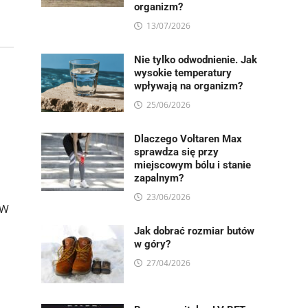
organizm?
13/07/2026
Nie tylko odwodnienie. Jak
wysokie temperatury
wpływają na organizm?
25/06/2026
Dlaczego Voltaren Max
sprawdza się przy
miejscowym bólu i stanie
zapalnym?
23/06/2026
 W
Jak dobrać rozmiar butów
w góry?
27/04/2026