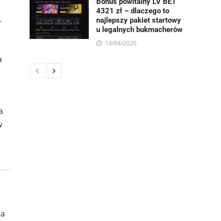
Bonus powitalny LV BET
4321 zł – dlaczego to
-
najlepszy pakiet startowy
u legalnych bukmacherów
14/04/2026
a
a
w
na