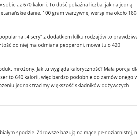
obie aż 670 kalorii. To dość pokaźna liczba, jak na jedną
getariańskie danie. 100 gram warzywnej wersji ma około 180
 popularna „4 sery” z dodatkiem kilku rodzajów to prawdziw
wartość do niej ma odmiana pepperoni, mowa tu o 420
dukt mrożony. Jak tu wygląda kaloryczność? Mała porcja dl
z ser to 640 kalorii, więc bardzo podobnie do zamówionego 
rożeniu jednak tracimy większość składników odżywczych
a białym spodzie. Zdrowsze bazują na mące pełnoziarnistej, 