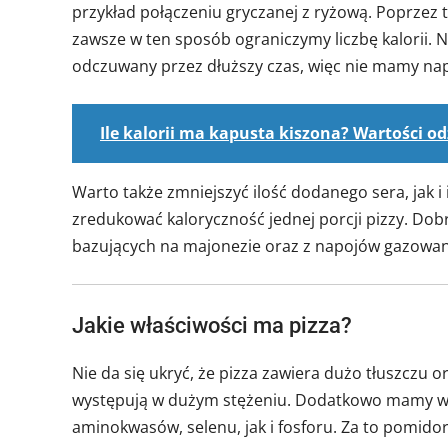
przykład połączeniu gryczanej z ryżową. Poprzez 
zawsze w ten sposób ograniczymy liczbę kalorii. Na
odczuwany przez dłuższy czas, więc nie mamy nap
Ile kalorii ma kapusta kiszona? Wartości o
Warto także zmniejszyć ilość dodanego sera, jak i
zredukować kaloryczność jednej porcji pizzy. Do
bazujących na majonezie oraz z napojów gazowany
Jakie właściwości ma pizza?
Nie da się ukryć, że pizza zawiera dużo tłuszczu o
występują w dużym stężeniu. Dodatkowo mamy w t
aminokwasów, selenu, jak i fosforu. Za to pomid