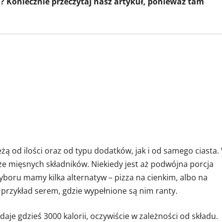
zza? Koniecznie przeczytaj nasz artykuł, ponieważ tam
żą od ilości oraz od typu dodatków, jak i od samego ciasta.
kże mięsnych składników. Niekiedy jest aż podwójna porcja
boru mamy kilka alternatyw – pizza na cienkim, albo na
przykład serem, gdzie wypełnione są nim ranty.
daje gdzieś 3000 kalorii, oczywiście w zależności od składu.