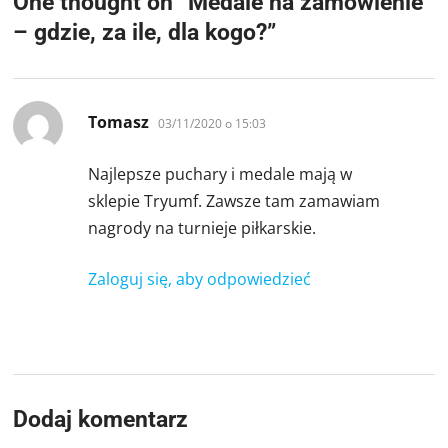
One thought on “
Medale na zamówienie
– gdzie, za ile, dla kogo?
”
pisze:
Tomasz
03/11/2020 o 15:03
Najlepsze puchary i medale mają w
sklepie Tryumf. Zawsze tam zamawiam
nagrody na turnieje piłkarskie.
Zaloguj się, aby odpowiedzieć
Dodaj komentarz