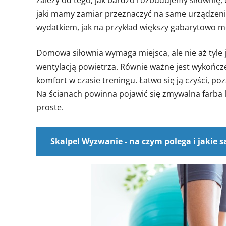
zależy od tego, jak bardzo rozbudujemy siłownię, c
jaki mamy zamiar przeznaczyć na same urządzenia
wydatkiem, jak na przykład większy gabarytowo mo
Domowa siłownia wymaga miejsca, ale nie aż tyle 
wentylacją powietrza. Równie ważne jest wykończ
komfort w czasie treningu. Łatwo się ją czyści, p
Na ścianach powinna pojawić się zmywalna farba l
proste.
Skalpel Wyzwanie - na czym polega i jakie s