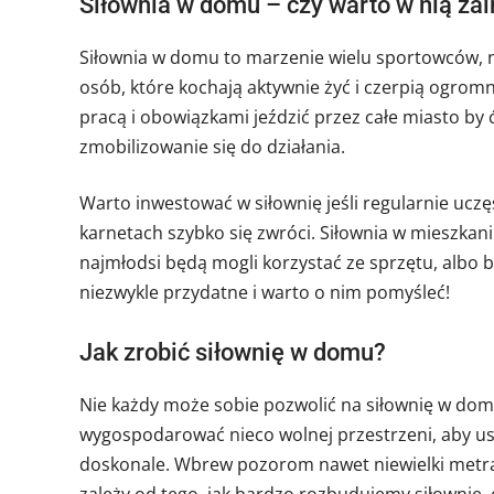
Siłownia w domu – czy warto w nią z
Siłownia w domu to marzenie wielu sportowców, n
osób, które kochają aktywnie żyć i czerpią ogro
pracą i obowiązkami jeździć przez całe miasto by 
zmobilizowanie się do działania.
Warto inwestować w siłownię jeśli regularnie ucz
karnetach szybko się zwróci. Siłownia w mieszkani
najmłodsi będą mogli korzystać ze sprzętu, albo b
niezwykle przydatne i warto o nim pomyśleć!
Jak zrobić siłownię w domu?
Nie każdy może sobie pozwolić na siłownię w do
wygospodarować nieco wolnej przestrzeni, aby usta
doskonale. Wbrew pozorom nawet niewielki metra