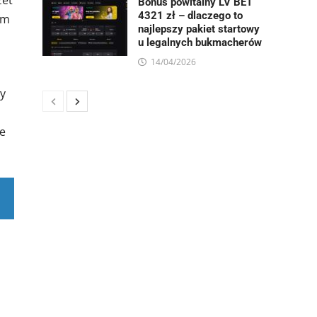
żet
Bonus powitalny LV BET
4321 zł – dlaczego to
im
najlepszy pakiet startowy
u legalnych bukmacherów
14/04/2026
ry
ie