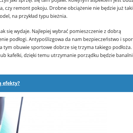
zyli jaki sprzęt się tam pojawi. Kolejnym aspektem jest bud
, czy remont pokoju. Drobne obciążenie nie będzie już tak
del, na przykład typu bieżnia.
jak się wydaje. Najlepiej wybrać pomieszczenie z dobrą
enie podłogi. Antypoślizgowa da nam bezpieczeństwo i spo
oza tym obuwie sportowe dobrze się trzyma takiego podłoża.
ub kafelki, dzięki temu utrzymanie porządku będzie banaln
ą efekty?