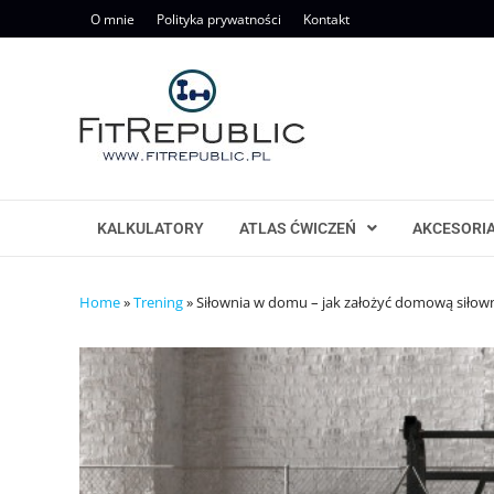
Skip
O mnie
Polityka prywatności
Kontakt
to
content
KALKULATORY
ATLAS ĆWICZEŃ
AKCESORI
Home
»
Trening
»
Siłownia w domu – jak założyć domową siłowni