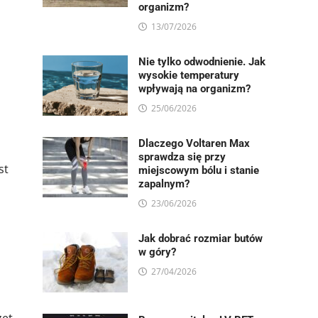
organizm?
13/07/2026
Nie tylko odwodnienie. Jak
wysokie temperatury
wpływają na organizm?
25/06/2026
Dlaczego Voltaren Max
sprawdza się przy
st
miejscowym bólu i stanie
zapalnym?
23/06/2026
Jak dobrać rozmiar butów
w góry?
27/04/2026