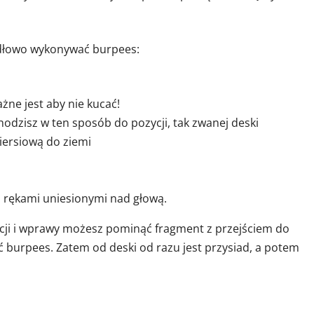
idłowo wykonywać burpees:
żne jest aby nie kucać!
hodzisz w ten sposób do pozycji, tak zwanej deski
piersiową do ziemi
 rękami uniesionymi nad głową.
ji i wprawy możesz pominąć fragment z przejściem do
 burpees. Zatem od deski od razu jest przysiad, a potem