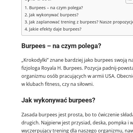
Burpees – na czym polega?
Jak wykonywać burpees?
Jak zaplanować trening z burpees? Nasze propozycj
Jakie efekty daje burpees?
Burpees – na czym polega?
„Krokodylki” znane bardziej jako burpees swoją 
fizjologa Royala H. Burpees. Pozycja padnij-powst
organizmu osób pracujących w armii USA. Obecnie
w klubach fitness, czy na siłowni.
Jak wykonywać burpees?
Zasada burpees jest prosta, bo to ćwiczenie składa
drugich. Najpierw jest przysiad, deska, pompka i 
wyczerpujący trening dla naszego organizmu, nawe