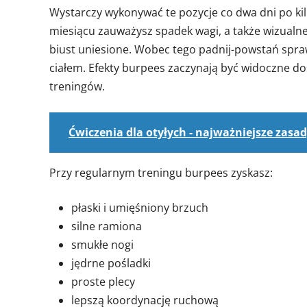
Wystarczy wykonywać te pozycje co dwa dni po kilk
miesiącu zauważysz spadek wagi, a także wizualne 
biust uniesione. Wobec tego padnij-powstań spra
ciałem. Efekty burpees zaczynają być widoczne dos
treningów.
Ćwiczenia dla otyłych - najważniejsze zasa
Przy regularnym treningu burpees zyskasz:
płaski i umięśniony brzuch
silne ramiona
smukłe nogi
jędrne pośladki
proste plecy
lepszą koordynację ruchową