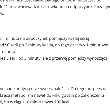
dzie dla nich zbyt wielki. Dlatego oni powinni zacząć od
ć ilość oraz wprowadzić kilka sekund na odpoczynek. Poza ty
ów.
wo 1 minuta na odpoczynek pomiędzy każdą serią
ądź 6 serii po 2 minuty każda, do tego przerwy 1 minutowe
1 minuta
ież 6 serii po 3 minuty, ale z przerwą pomiędzy wynoszącą
ie nad kondycją oraz wytrzymałością. Do tego burpees daj
kręca metabolizm nawet do kilku godzin po zakończeniu
ii, bo w ciągu 10 minut nawet 100 kcal.