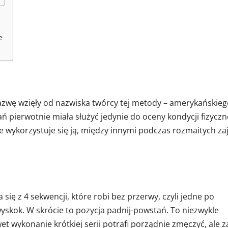
e
nazwę wzięły od nazwiska twórcy tej metody – amerykańskie
ań pierwotnie miała służyć jedynie do oceny kondycji fizyczn
 wykorzystuje się ją, między innymi podczas rozmaitych za
 się z 4 sekwencji, które robi bez przerwy, czyli jedne po
wyskok. W skrócie to pozycja padnij-powstań. To niezwykle
t wykonanie krótkiej serii potrafi porządnie zmęczyć, ale z