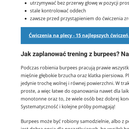
utrzymywać bez przerwy głowę w pozycji pros
stale kontrolować oddech
zawsze przed przystąpieniem do ćwiczenia zr
Ćwiczenia na plecy - 15 najlepszych ćwiczeń
Jak zaplanować trening z burpees? Na
Podczas robienia burpees pracują prawie wszystk
mięśnie głębokie brzucha oraz klatka piersiowa. P
jedynie trochę wolnej i równej powierzchni. W tra
proste, a więc łatwe do opanowania nawet dla la
monotonne oraz to, że wiele osób bez dobrej kond
Systematyczność i kolejne próby pomagają!
Burpees może być robiony samodzielnie, albo z po