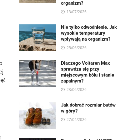
organizm?
13/07/2026
Nie tylko odwodnienie. Jak
wysokie temperatury
wpływają na organizm?
25/06/2026
go
Dlaczego Voltaren Max
sprawdza się przy
ej
miejscowym bólu i stanie
jęć
zapalnym?
23/06/2026
Jak dobrać rozmiar butów
w góry?
27/04/2026
a