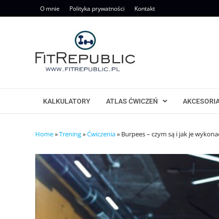
Skip
O mnie
Polityka prywatności
Kontakt
to
content
KALKULATORY
ATLAS ĆWICZEŃ
AKCESORI
Home
»
Trening
»
Ćwiczenia
»
Burpees – czym są i jak je wykon