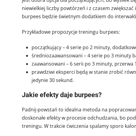
jest dobra opcja dla początkujących, bo wysiłek bę
niewielkiej liczby powtórzeń i z czasem zwiększa
burpees będzie świetnym dodatkiem do interwał
Przykładowe propozycje treningu burpees:
początkujący – 4 serie po 2 minuty, dodatko
średniozaawansowani – 4 serie po 3 minuty b
zaawansowani – 6 serii po 3 minuty, przerwa 
prawdziwi eksperci będą w stanie zrobić równ
jedynie 30 sekund.
Jakie efekty daje burpees?
Padnij-powstań to idealna metoda na popracowan
doskonałe efekty w procesie odchudzania, bo pod
treningu. W trakcie ćwiczenia spalamy sporo kalor