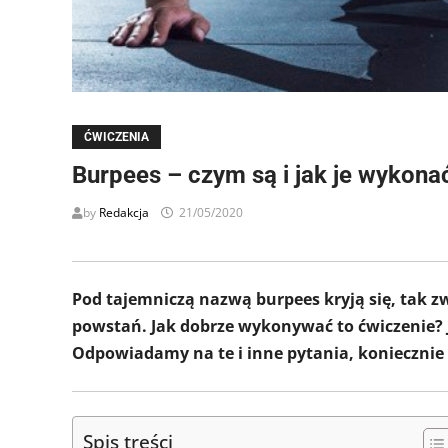
ĆWICZENIA
Burpees – czym są i jak je wykona
by
Redakcja
21/05/2020
Pod tajemniczą nazwą burpees kryją się, tak zw
powstań. Jak dobrze wykonywać to ćwiczenie? 
Odpowiadamy na te i inne pytania, koniecznie 
Spis treści