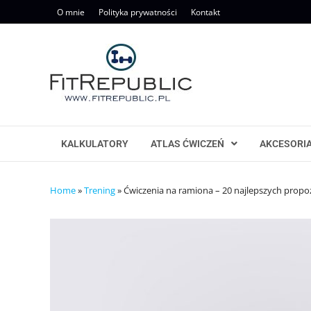
Skip
O mnie
Polityka prywatności
Kontakt
to
content
KALKULATORY
ATLAS ĆWICZEŃ
AKCESORI
Home
»
Trening
»
Ćwiczenia na ramiona – 20 najlepszych propoz