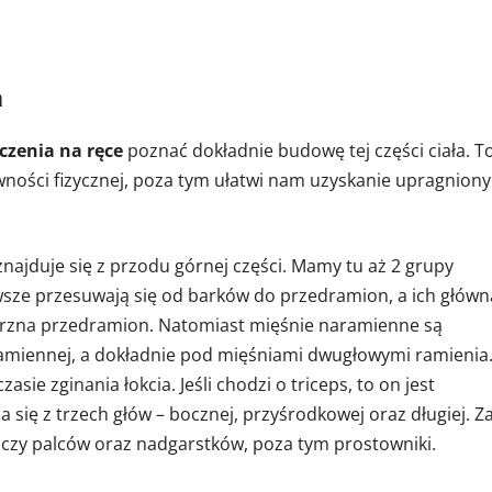
a
czenia na ręce
poznać dokładnie budowę tej części ciała. T
ności fizycznej, poza tym ułatwi nam uzyskanie upragnion
 znajduje się z przodu górnej części. Mamy tu aż 2 grupy
sze przesuwają się od barków do przedramion, a ich główn
wnętrzna przedramion. Natomiast mięśnie naramienne są
ramiennej, a dokładnie pod mięśniami dwugłowymi ramienia
sie zginania łokcia. Jeśli chodzi o triceps, to on jest
a się z trzech głów – bocznej, przyśrodkowej oraz długiej. Z
czy palców oraz nadgarstków, poza tym prostowniki.