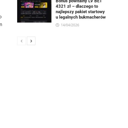
Bonus powitalny LV BET
4321 zł – dlaczego to
najlepszy pakiet startowy
o
u legalnych bukmacherów
m
14/04/2026