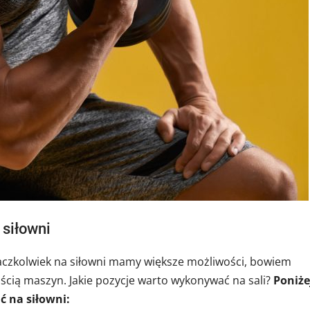
 siłowni
 aczkolwiek na siłowni mamy większe możliwości, bowiem
ością maszyn. Jakie pozycje warto wykonywać na sali?
Poniże
ć na siłowni: