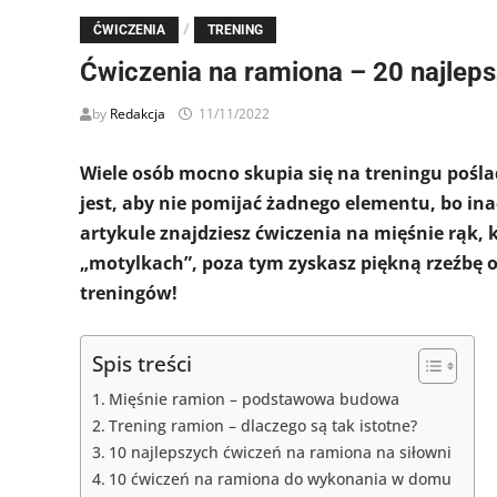
/
ĆWICZENIA
TRENING
Ćwiczenia na ramiona – 20 najlep
by
Redakcja
11/11/2022
Wiele osób mocno skupia się na treningu pośla
jest, aby nie pomijać żadnego elementu, bo in
artykule znajdziesz ćwiczenia na mięśnie rąk, 
„motylkach”, poza tym zyskasz piękną rzeźbę o
treningów!
Spis treści
Mięśnie ramion – podstawowa budowa
Trening ramion – dlaczego są tak istotne?
10 najlepszych ćwiczeń na ramiona na siłowni
10 ćwiczeń na ramiona do wykonania w domu