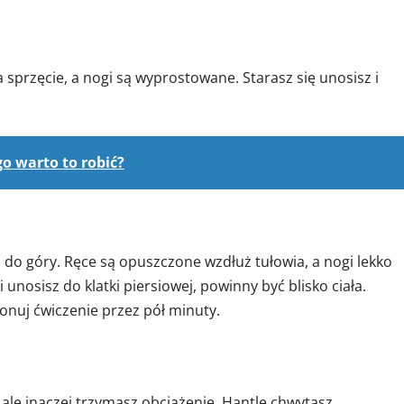
a sprzęcie, a nogi są wyprostowane. Starasz się unosisz i
go warto to robić?
 do góry. Ręce są opuszczone wzdłuż tułowia, a nogi lekko
unosisz do klatki piersiowej, powinny być blisko ciała.
nuj ćwiczenie przez pół minuty.
, ale inaczej trzymasz obciążenie. Hantle chwytasz