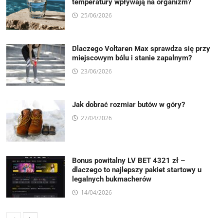
temperatury wpływają na organizm?
25/06/2026
Dlaczego Voltaren Max sprawdza się przy
miejscowym bólu i stanie zapalnym?
23/06/2026
Jak dobrać rozmiar butów w góry?
27/04/2026
Bonus powitalny LV BET 4321 zł –
dlaczego to najlepszy pakiet startowy u
legalnych bukmacherów
14/04/2026