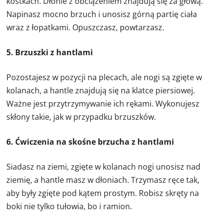
kostkach. Dłonie z obciążeniem znajdują się za głową.
Napinasz mocno brzuch i unosisz górną partię ciała
wraz z łopatkami. Opuszczasz, powtarzasz.
5. Brzuszki z hantlami
Pozostajesz w pozycji na plecach, ale nogi są zgięte w
kolanach, a hantle znajdują się na klatce piersiowej.
Ważne jest przytrzymywanie ich rękami. Wykonujesz
skłony takie, jak w przypadku brzuszków.
6. Ćwiczenia na skośne brzucha z hantlami
Siadasz na ziemi, zgięte w kolanach nogi unosisz nad
ziemię, a hantle masz w dłoniach. Trzymasz ręce tak,
aby były zgięte pod kątem prostym. Robisz skręty na
boki nie tylko tułowia, bo i ramion.