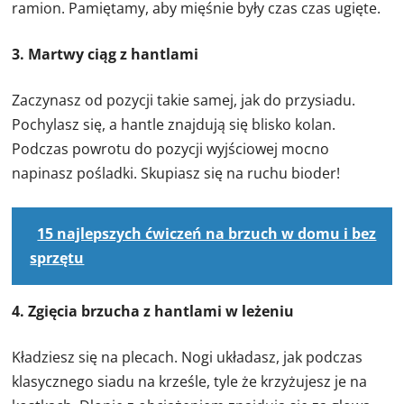
ramion. Pamiętamy, aby mięśnie były czas czas ugięte.
3. Martwy ciąg z hantlami
Zaczynasz od pozycji takie samej, jak do przysiadu.
Pochylasz się, a hantle znajdują się blisko kolan.
Podczas powrotu do pozycji wyjściowej mocno
napinasz pośladki. Skupiasz się na ruchu bioder!
15 najlepszych ćwiczeń na brzuch w domu i bez
sprzętu
4. Zgięcia brzucha z hantlami w leżeniu
Kładziesz się na plecach. Nogi układasz, jak podczas
klasycznego siadu na krześle, tyle że krzyżujesz je na