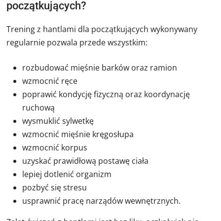
początkujących?
Trening z hantlami dla początkujących wykonywany
regularnie pozwala przede wszystkim:
rozbudować mięśnie barków oraz ramion
wzmocnić ręce
poprawić kondycję fizyczną oraz koordynację
ruchową
wysmuklić sylwetkę
wzmocnić mięśnie kręgosłupa
wzmocnić korpus
uzyskać prawidłową postawę ciała
lepiej dotlenić organizm
pozbyć się stresu
usprawnić pracę narządów wewnętrznych.