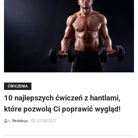
ĆWICZENIA
10 najlepszych ćwiczeń z hantlami,
które pozwolą Ci poprawić wygląd!
by
Redakcja
02/08/2021