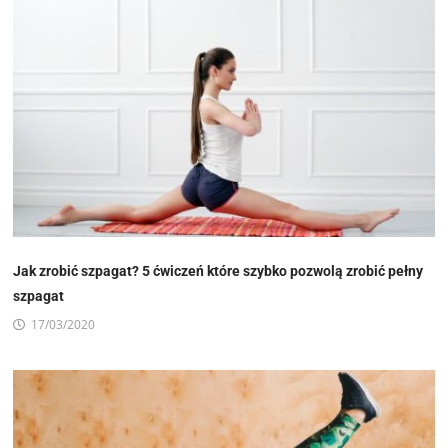
Jak zrobić szpagat? 5 ćwiczeń które szybko pozwolą zrobić pełny
szpagat
17/03/2020