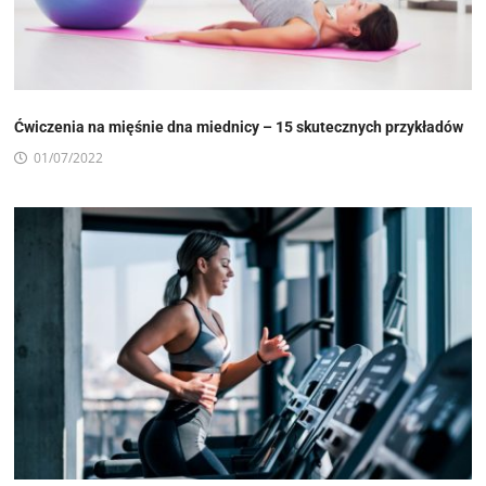
Ćwiczenia na mięśnie dna miednicy – 15 skutecznych przykładów
01/07/2022