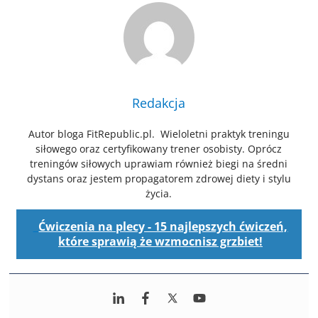
Redakcja
Autor bloga FitRepublic.pl. Wieloletni praktyk treningu
siłowego oraz certyfikowany trener osobisty. Oprócz
treningów siłowych uprawiam również biegi na średni
dystans oraz jestem propagatorem zdrowej diety i stylu
życia.
Ćwiczenia na plecy - 15 najlepszych ćwiczeń,
które sprawią że wzmocnisz grzbiet!