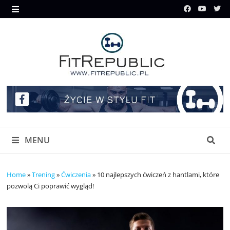
Skip
to
MENU
content
MENU
Home
»
Trening
»
Ćwiczenia
»
10 najlepszych ćwiczeń z hantlami, które
pozwolą Ci poprawić wygląd!