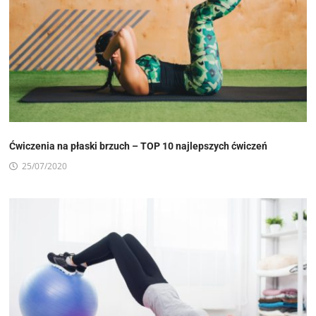
Ćwiczenia na płaski brzuch – TOP 10 najlepszych ćwiczeń
25/07/2020