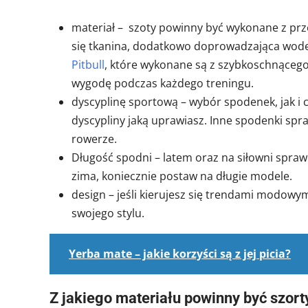
materiał – szoty powinny być wykonane z pr
się tkanina, dodatkowo doprowadzająca wodę
Pitbull
, które wykonane są z szybkoschnącego
wygodę podczas każdego treningu.
dyscyplinę sportową – wybór spodenek, jak i 
dyscypliny jaką uprawiasz. Inne spodenki spr
rowerze.
Długość spodni – latem oraz na siłowni sprawdz
zima, koniecznie postaw na długie modele.
design – jeśli kierujesz się trendami modow
swojego stylu.
Yerba mate – jakie korzyści są z jej picia?
Z jakiego materiału powinny być szort