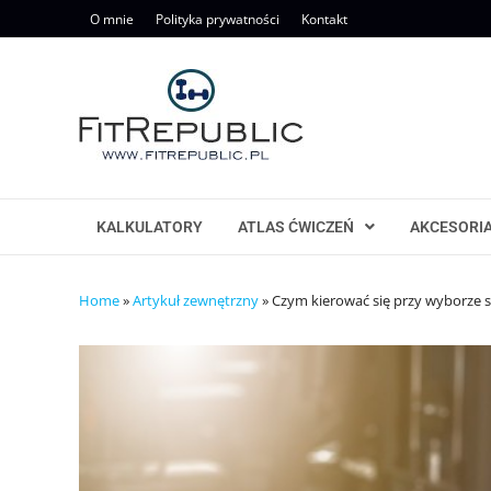
Skip
O mnie
Polityka prywatności
Kontakt
to
content
KALKULATORY
ATLAS ĆWICZEŃ
AKCESORI
Home
»
Artykuł zewnętrzny
»
Czym kierować się przy wyborze