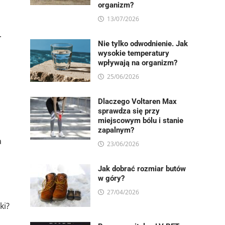
organizm?
13/07/2026
.
Nie tylko odwodnienie. Jak
wysokie temperatury
wpływają na organizm?
25/06/2026
Dlaczego Voltaren Max
sprawdza się przy
miejscowym bólu i stanie
zapalnym?
a
23/06/2026
Jak dobrać rozmiar butów
w góry?
27/04/2026
ki?