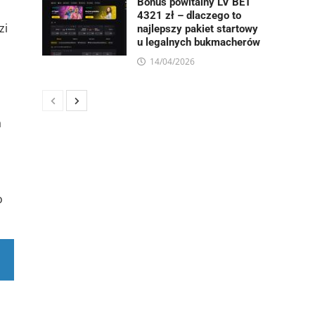
Bonus powitalny LV BET
4321 zł – dlaczego to
zi
najlepszy pakiet startowy
u legalnych bukmacherów
14/04/2026
ą
a
o