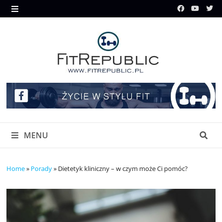
Skip
to
MENU
content
MENU
Home
»
Porady
»
Dietetyk kliniczny – w czym może Ci pomóc?