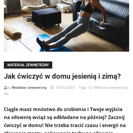
MATERIAŁ ZEWNĘTRZNY
Jak ćwiczyć w domu jesienią i zimą?
by
Redaktor zewnetrzny
12/01/2023
Tagi:
12
,
Materiał zewnętrzny
,
wp
Ciągle masz mnóstwo do zrobienia i Twoje wyjścia
na siłownię wciąż są odkładane na później? Zacznij
ćwiczyć w domu! Nie trzeba tracić czasu i energii na