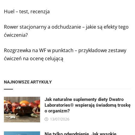
Huel – test, recenzja
Rower stacjonarny a odchudzanie – jakie są efekty tego
ćwiczenia?
Rozgrzewka na WF w punktach – przykładowe zestawy
ćwiczeń na ocenę celującą
NAJNOWSZE ARTYKUŁY
Jak naturalne suplementy diety Dwatro
Laboratories® wspierają świadomą troskę
o organizm?
13/07/2026
Nie tylko odwodnienie. Jak wysokie