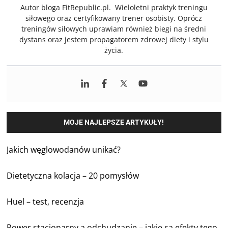
Autor bloga FitRepublic.pl. Wieloletni praktyk treningu
siłowego oraz certyfikowany trener osobisty. Oprócz
treningów siłowych uprawiam również biegi na średni
dystans oraz jestem propagatorem zdrowej diety i stylu
życia.
MOJE NAJLEPSZE ARTYKUŁY!
Jakich węglowodanów unikać?
Dietetyczna kolacja – 20 pomysłów
Huel – test, recenzja
Rower stacjonarny a odchudzanie – jakie są efekty tego