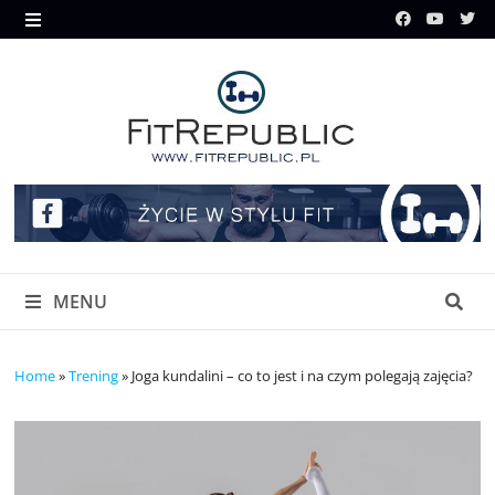
Skip
to
MENU
content
MENU
Home
»
Trening
»
Joga kundalini – co to jest i na czym polegają zajęcia?