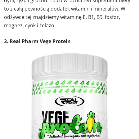
dyni, ryżu i grochu. To co wróżnia ten suplement diety
to z całą pewnością dodatek witamin i minerałów. W
odżywce tej znajdziemy witaminę E, B1, B9, fosfor,
magnez, cynk i żelazo.
3. Real Pharm Vege Protein