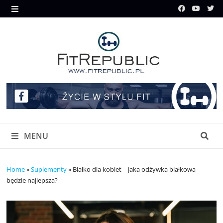
Skip
to
MENU
content
MENU
Home
»
Suplementy
»
Białko dla kobiet – jaka odżywka białkowa
będzie najlepsza?