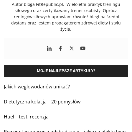
Autor bloga FitRepublic.pl. Wieloletni praktyk treningu
siłowego oraz certyfikowany trener osobisty. Oprócz
treningów siłowych uprawiam również biegi na średni
dystans oraz jestem propagatorem zdrowej diety i stylu
życia.
MOJE NAJLEPSZE ARTYKUŁY!
Jakich węglowodanów unikać?
Dietetyczna kolacja – 20 pomysłów
Huel – test, recenzja
Rower stacjonarny a odchudzanie – jakie są efekty tego