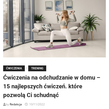
/
ĆWICZENIA
TRENING
Ćwiczenia na odchudzanie w domu –
15 najlepszych ćwiczeń. które
pozwolą Ci schudnąć
by
Redakcja
10/11/2022