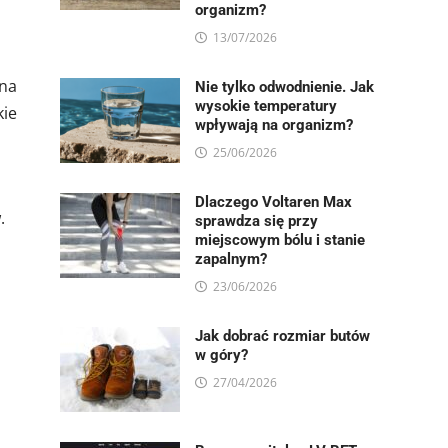
organizm?
13/07/2026
 na
Nie tylko odwodnienie. Jak
wysokie temperatury
kie
wpływają na organizm?
25/06/2026
Dlaczego Voltaren Max
.
sprawdza się przy
miejscowym bólu i stanie
a
zapalnym?
23/06/2026
Jak dobrać rozmiar butów
w góry?
27/04/2026