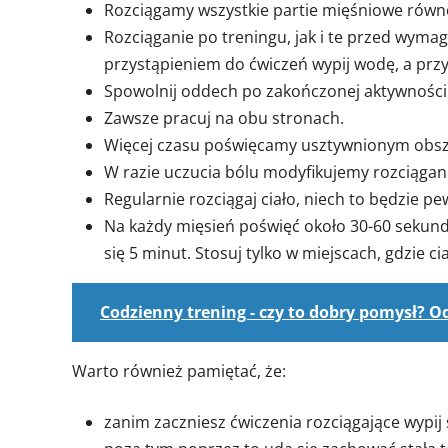
Rozciągamy wszystkie partie mięśniowe równo
Rozciąganie po treningu, jak i te przed wy
przystąpieniem do ćwiczeń wypij wodę, a prz
Spowolnij oddech po zakończonej aktywności 
Zawsze pracuj na obu stronach.
Więcej czasu poświęcamy usztywnionym obsz
W razie uczucia bólu modyfikujemy rozciągani
Regularnie rozciągaj ciało, niech to będzie p
Na każdy mięsień poświęć około 30-60 sekun
się 5 minut. Stosuj tylko w miejscach, gdzie 
Codzienny trening - czy to dobry pomysł?
Warto również pamiętać, że:
zanim zaczniesz ćwiczenia rozciągające wypij