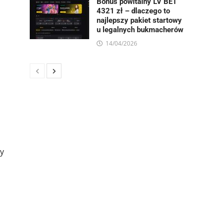
Bonus powitalny LV BET
4321 zł – dlaczego to
najlepszy pakiet startowy
u legalnych bukmacherów
14/04/2026
dy