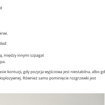
eł
krwi.
ład:
ną, między innymi szpagat
upa.
sie kontuzji, gdy pozycja wyjściowa jest niestabilna, albo g
ksplozywnej. Również samo pominięcie rozgrzewki jest