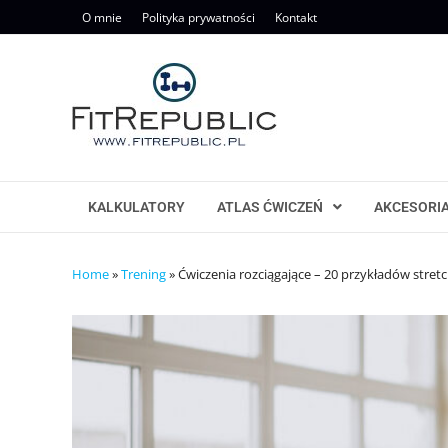
Skip
O mnie
Polityka prywatności
Kontakt
to
content
KALKULATORY
ATLAS ĆWICZEŃ
AKCESORI
Home
»
Trening
»
Ćwiczenia rozciągające – 20 przykładów stret