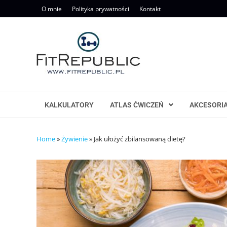
Skip
O mnie
Polityka prywatności
Kontakt
to
content
KALKULATORY
ATLAS ĆWICZEŃ
AKCESORI
Home
»
Żywienie
»
Jak ułożyć zbilansowaną dietę?