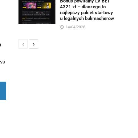
Bonus powitalny LV BET
4321 zł – dlaczego to
najlepszy pakiet startowy
u legalnych bukmacherów
14/04/2026
0
ywa