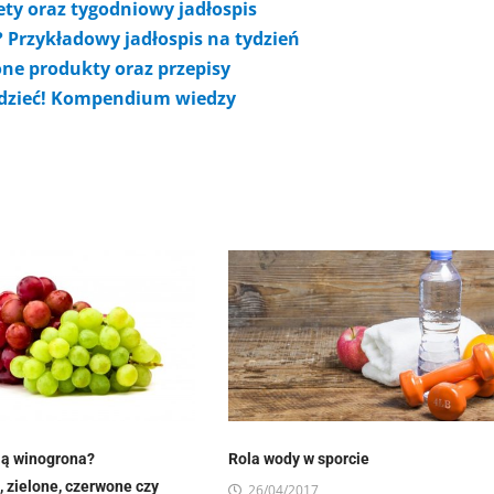
iety oraz tygodniowy jadłospis
? Przykładowy jadłospis na tydzień
one produkty oraz przepisy
edzieć! Kompendium wiedzy
ają winogrona?
Rola wody w sporcie
 zielone, czerwone czy
26/04/2017