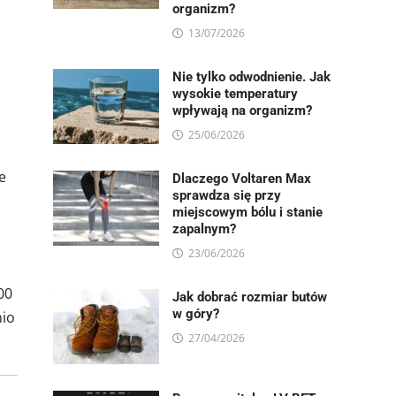
organizm?
13/07/2026
Nie tylko odwodnienie. Jak
wysokie temperatury
wpływają na organizm?
25/06/2026
e
Dlaczego Voltaren Max
sprawdza się przy
miejscowym bólu i stanie
zapalnym?
23/06/2026
00
Jak dobrać rozmiar butów
w góry?
nio
27/04/2026