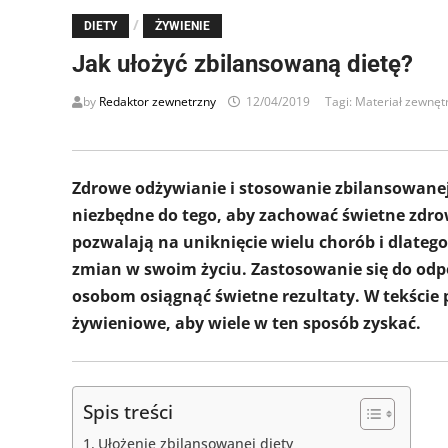
/
DIETY
ŻYWIENIE
Jak ułożyć zbilansowaną dietę?
by
Redaktor zewnetrzny
12/04/2019
Tagi:
Materiał zewnęt
Zdrowe odżywianie i stosowanie zbilansowanej 
niezbędne do tego, aby zachować świetne zdrow
pozwalają na uniknięcie wielu chorób i dlate
zmian w swoim życiu. Zastosowanie się do od
osobom osiągnąć świetne rezultaty. W tekście
żywieniowe, aby wiele w ten sposób zyskać.
Spis treści
Ułożenie zbilansowanej diety