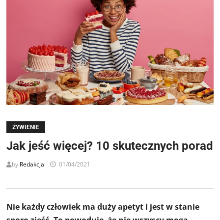
ŻYWIENIE
Jak jeść więcej? 10 skutecznych porad
by
Redakcja
01/04/2021
Nie każdy człowiek ma duży apetyt i jest w stanie
sporo zjeść. To powoduje, że nie wszyscy mogą