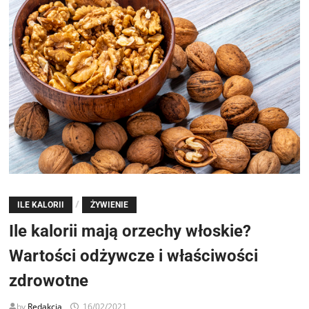
/
ILE KALORII
ŻYWIENIE
Ile kalorii mają orzechy włoskie?
Wartości odżywcze i właściwości
zdrowotne
by
Redakcja
16/02/2021