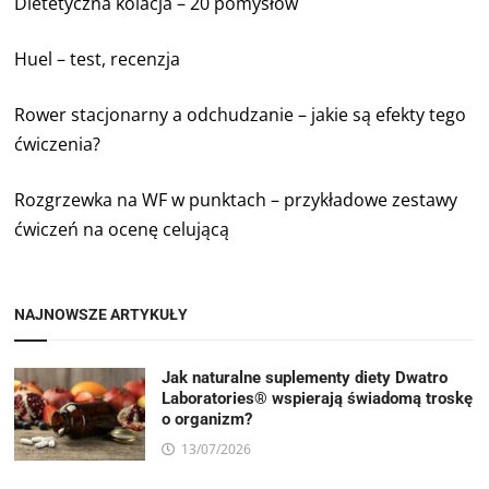
Dietetyczna kolacja – 20 pomysłów
Huel – test, recenzja
Rower stacjonarny a odchudzanie – jakie są efekty tego
ćwiczenia?
Rozgrzewka na WF w punktach – przykładowe zestawy
ćwiczeń na ocenę celującą
NAJNOWSZE ARTYKUŁY
Jak naturalne suplementy diety Dwatro
Laboratories® wspierają świadomą troskę
o organizm?
13/07/2026