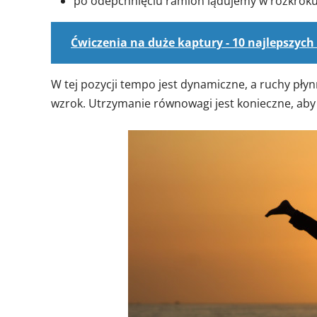
po odepchnięciu ramion lądujemy w rozkroku
Ćwiczenia na duże kaptury - 10 najlepszych
W tej pozycji tempo jest dynamiczne, a ruchy pły
wzrok. Utrzymanie równowagi jest konieczne, aby