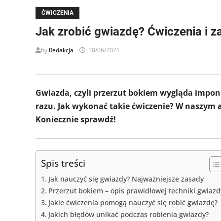
ĆWICZENIA
Jak zrobić gwiazdę? Ćwiczenia i z
by
Redakcja
18/06/2021
Gwiazda, czyli przerzut bokiem wygląda imponuj
razu. Jak wykonać takie ćwiczenie? W naszym a
Koniecznie sprawdź!
Spis treści
Jak nauczyć się gwiazdy? Najważniejsze zasady
Przerzut bokiem – opis prawidłowej techniki gwiazd
Jakie ćwiczenia pomogą nauczyć się robić gwiazdę?
Jakich błędów unikać podczas robienia gwiazdy?