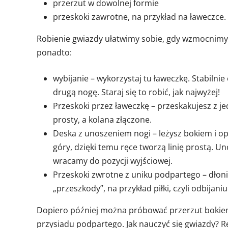
przerzut w dowolnej formie
przeskoki zawrotne, na przykład na ławeczce.
Robienie gwiazdy ułatwimy sobie, gdy wzmocnimy 
ponadto:
wybijanie – wykorzystaj tu ławeczkę. Stabilnie
drugą nogę. Staraj się to robić, jak najwyżej!
Przeskoki przez ławeczkę – przeskakujesz z jed
prosty, a kolana złączone.
Deska z unoszeniem nogi – leżysz bokiem i op
góry, dzięki temu ręce tworzą linię prostą.
wracamy do pozycji wyjściowej.
Przeskoki zwrotne z uniku podpartego – dłoni
„przeszkody”, na przykład piłki, czyli odbijani
Dopiero później można próbować przerzut bokiem z
przysiadu podpartego. Jak nauczyć się gwiazdy? Re