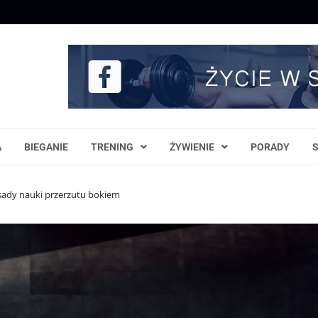
A
BIEGANIE
TRENING
ŻYWIENIE
PORADY
asady nauki przerzutu bokiem