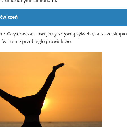
 z uniesionymi ramionami.
 ćwiczeń
nne. Cały czas zachowujemy sztywną sylwetkę, a także skupi
 ćwiczenie przebiegło prawidłowo.