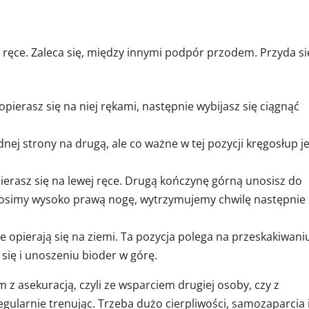
ręce. Zaleca się, między innymi podpór przodem. Przyda si
 opierasz się na niej rękami, następnie wybijasz się ciągnąć
nej strony na drugą, ale co ważne w tej pozycji kręgosłup j
ierasz się na lewej ręce. Drugą kończynę górną unosisz do
 Unosimy wysoko prawą nogę, wytrzymujemy chwilę następnie
e opierają się na ziemi. Ta pozycja polega na przeskakiwani
u się i unoszeniu bioder w górę.
 asekuracją, czyli ze wsparciem drugiej osoby, czy z
gularnie trenując. Trzeba dużo cierpliwości, samozaparcia 