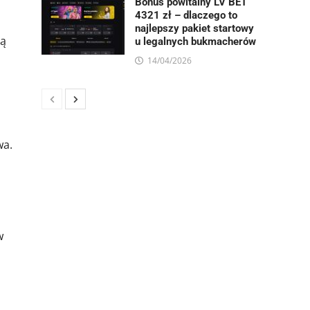
Bonus powitalny LV BET
4321 zł – dlaczego to
najlepszy pakiet startowy
ją
u legalnych bukmacherów
14/04/2026
wa.
w