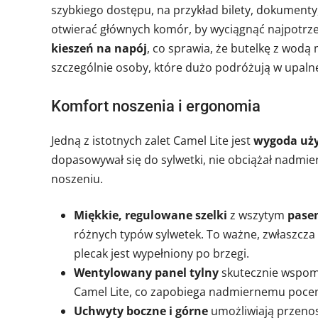
szybkiego dostępu, na przykład bilety, dokumenty
otwierać głównych komór, by wyciągnąć najpotrze
kieszeń na napój
, co sprawia, że butelkę z wodą
szczególnie osoby, które dużo podróżują w upalne 
Komfort noszenia i ergonomia
Jedną z istotnych zalet Camel Lite jest
wygoda uż
dopasowywał się do sylwetki, nie obciążał nadmi
noszeniu.
Miękkie, regulowane szelki
z wszytym
pase
różnych typów sylwetek. To ważne, zwłaszcza
plecak jest wypełniony po brzegi.
Wentylowany panel tylny
skutecznie wspoma
Camel Lite, co zapobiega nadmiernemu pocen
Uchwyty boczne i górne
umożliwiają przenos