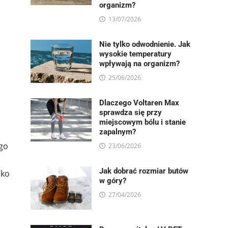
organizm?
13/07/2026
Nie tylko odwodnienie. Jak
wysokie temperatury
wpływają na organizm?
25/06/2026
Dlaczego Voltaren Max
sprawdza się przy
miejscowym bólu i stanie
zapalnym?
 go
23/06/2026
Jak dobrać rozmiar butów
ako
w góry?
27/04/2026