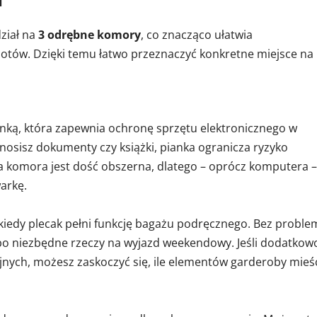
i
dział na
3 odrębne komory
, co znacząco ułatwia
tów. Dzięki temu łatwo przeznaczyć konkretne miejsce na
anką, która zapewnia ochronę sprzętu elektronicznego w
enosisz dokumenty czy książki, pianka ogranicza ryzyko
komora jest dość obszerna, dlatego – oprócz komputera –
arkę.
iedy plecak pełni funkcję bagażu podręcznego. Bez proble
lbo niezbędne rzeczy na wyjazd weekendowy. Jeśli dodatkow
jnych, możesz zaskoczyć się, ile elementów garderoby mieś