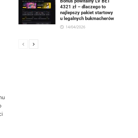
Bonus powitalny LV BET
4321 zł – dlaczego to
najlepszy pakiet startowy
u legalnych bukmacherów
14/04/2026
mu
o
ci