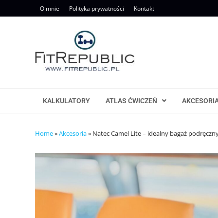
Skip
O mnie
Polityka prywatności
Kontakt
to
content
KALKULATORY
ATLAS ĆWICZEŃ
AKCESORI
Home
»
Akcesoria
»
Natec Camel Lite – idealny bagaż podręczny