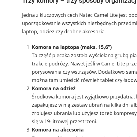
Trzy komory – trzy sposoby organizacj
Jedną z kluczowych cech Natec Camel Lite jest po
uporządkowanie wszystkich niezbędnych przedmio
laptop, odzież czy drobne akcesoria.
Komora na laptopa (maks. 15,6”)
Ta część plecaka została wyściełana grubą pi
trakcie podróży. Nawet jeśli w Camel Lite prz
porysowania czy wstrząsów. Dodatkowo sama 
można tam umieścić również tablet czy ładow
Komora na odzież
Środkowa komora jest wyjątkowo przydatna, k
zapakujesz w nią zestaw ubrań na kilka dni a
zrolujesz ubrania lub użyjesz toreb kompresy
się w 19-litrowej przestrzeni.
Komora na akcesoria