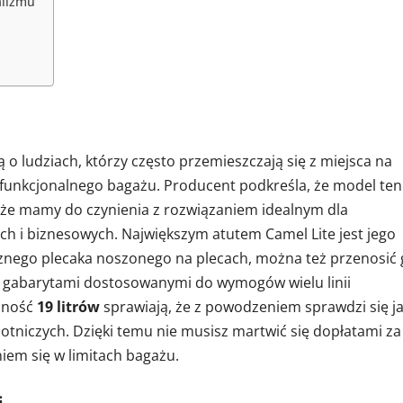
alizmu
 o ludziach, którzy często przemieszczają się z miejsca na
funkcjonalnego bagażu. Producent podkreśla, że model ten
e, że mamy do czynienia z rozwiązaniem idealnym dla
h i biznesowych. Największym atutem Camel Lite jest jego
cznego plecaka noszonego na plecach, można też przenosić
m gabarytami dostosowanymi do wymogów wielu linii
mność
19 litrów
sprawiają, że z powodzeniem sprawdzi się j
otniczych. Dzięki temu nie musisz martwić się dopłatami za
em się w limitach bagażu.