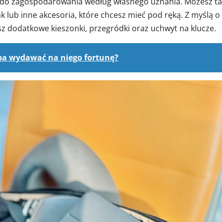
ną do zagospodarowania według własnego uznania. Możesz t
lub inne akcesoria, które chcesz mieć pod ręką. Z myślą o
esz dodatkowe kieszonki, przegródki oraz uchwyt na klucze.
zeba wydawać na niego fortunę?