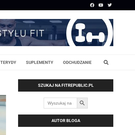
STERYDY
SUPLEMENTY
ODCHUDZANIE
SZUKAJ NA FITREPUBLIC.PL
SEARCH BUTTON
Search
for:
AUTOR BLOGA