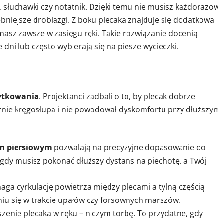
, słuchawki czy notatnik. Dzięki temu nie musisz każdorazo
bniejsze drobiazgi. Z boku plecaka znajduje się dodatkowa
 masz zawsze w zasięgu ręki. Takie rozwiązanie docenią
dni lub często wybierają się na piesze wycieczki.
ytkowania
. Projektanci zadbali o to, by plecak dobrze
ernie kręgosłupa i nie powodował dyskomfortu przy dłuższy
m piersiowym
pozwalają na precyzyjne dopasowanie do
 gdy musisz pokonać dłuższy dystans na piechotę, a Twój
ga cyrkulację powietrza między plecami a tylną częścią
iu się w trakcie upałów czy forsownych marszów.
zenie plecaka w ręku – niczym torbę. To przydatne, gdy