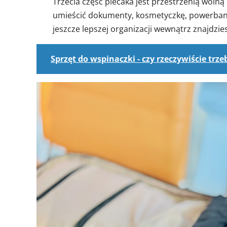
Trzecia część plecaka jest przestrzenią wol
umieścić dokumenty, kosmetyczkę, powerbank 
jeszcze lepszej organizacji wewnątrz znajdzi
Sprzęt do wspinaczki - czy rzeczywiście tr