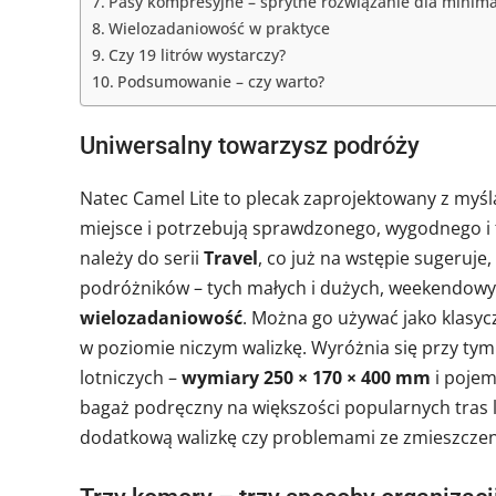
Pasy kompresyjne – sprytne rozwiązanie dla minim
Wielozadaniowość w praktyce
Czy 19 litrów wystarczy?
Podsumowanie – czy warto?
Uniwersalny towarzysz podróży
Natec Camel Lite to plecak zaprojektowany z myślą
miejsce i potrzebują sprawdzonego, wygodnego i 
należy do serii
Travel
, co już na wstępie sugeruj
podróżników – tych małych i dużych, weekendowyc
wielozadaniowość
. Można go używać jako klasy
w poziomie niczym walizkę. Wyróżnia się przy ty
lotniczych –
wymiary 250 × 170 × 400 mm
i poje
bagaż podręczny na większości popularnych tras l
dodatkową walizkę czy problemami ze zmieszczeni