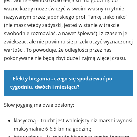
jest wolne – wynosi około 6-6,5 km na godzinę. Co
ważne każdy może ćwiczyć w swoim własnym rytmie
nazywanym przez japońskiego prof. Tankę „niko niko”
(nie masz wtedy zadyszki, jesteś w stanie w trakcie
swobodnie rozmawiać, a nawet śpiewać) i z czasem je
zwiększać, ale nie powinno się przekroczyć wyznaczonej
wartości. To powoduje, że odległości przez nas
pokonywane nie będą zbyt duże i zajmą więcej czasu.
Efekty biegania - czego się spodziewać po
tygodniu, dwóch i miesiącu?
Slow jogging ma dwie odsłony:
klasyczną – trucht jest wolniejszy niż marsz i wynosi
maksymalnie 6-6,5 km na godzinę