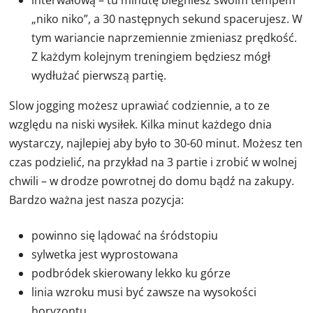
interwałową – tu minutę biegniesz swoim tempem
„niko niko”, a 30 następnych sekund spacerujesz. W
tym wariancie naprzemiennie zmieniasz prędkość.
Z każdym kolejnym treningiem będziesz mógł
wydłużać pierwszą partię.
Slow jogging możesz uprawiać codziennie, a to ze
względu na niski wysiłek. Kilka minut każdego dnia
wystarczy, najlepiej aby było to 30-60 minut. Możesz ten
czas podzielić, na przykład na 3 partie i zrobić w wolnej
chwili – w drodze powrotnej do domu bądź na zakupy.
Bardzo ważna jest nasza pozycja:
powinno się lądować na śródstopiu
sylwetka jest wyprostowana
podbródek skierowany lekko ku górze
linia wzroku musi być zawsze na wysokości
horyzontu