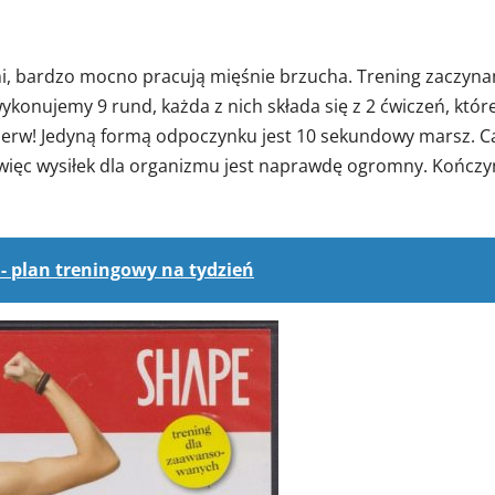
i, bardzo mocno pracują mięśnie brzucha. Trening zaczyn
konujemy 9 rund, każda z nich składa się z 2 ćwiczeń, któr
rzerw! Jedyną formą odpoczynku jest 10 sekundowy marsz. C
 więc wysiłek dla organizmu jest naprawdę ogromny. Kończ
- plan treningowy na tydzień