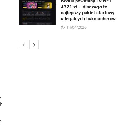
Bonus powitalny LV BET
4321 zł – dlaczego to
najlepszy pakiet startowy
u legalnych bukmacherów
14/04/2026
.
ch
a