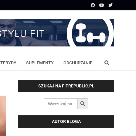
STERYDY
SUPLEMENTY
ODCHUDZANIE
SZUKAJ NA FITREPUBLIC.PL
SEARCH BUTTON
Search
for:
AUTOR BLOGA