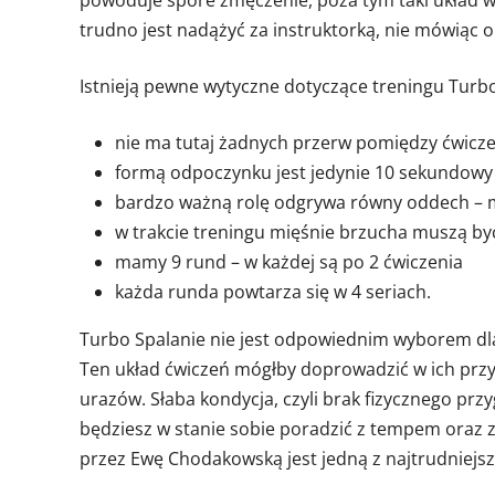
trudno jest nadążyć za instruktorką, nie mówiąc
Istnieją pewne wytyczne dotyczące treningu Turb
nie ma tutaj żadnych przerw pomiędzy ćwicz
formą odpoczynku jest jedynie 10 sekundowy
bardzo ważną rolę odgrywa równy oddech – m
w trakcie treningu mięśnie brzucha muszą być
mamy 9 rund – w każdej są po 2 ćwiczenia
każda runda powtarza się w 4 seriach.
Turbo Spalanie nie jest odpowiednim wyborem dl
Ten układ ćwiczeń mógłby doprowadzić w ich prz
urazów. Słaba kondycja, czyli brak fizycznego pr
będziesz w stanie sobie poradzić z tempem oraz 
przez Ewę Chodakowską jest jedną z najtrudniejszyc