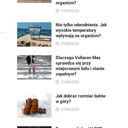
organizm?
13/07/2026
Nie tylko odwodnienie. Jak
wysokie temperatury
wpływają na organizm?
25/06/2026
Dlaczego Voltaren Max
sprawdza się przy
miejscowym bólu i stanie
zapalnym?
23/06/2026
Jak dobrać rozmiar butów
w góry?
27/04/2026