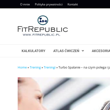
Skip
O mnie
Polityka prywatności
Kontakt
to
content
KALKULATORY
ATLAS ĆWICZEŃ
AKCESORI
Home
»
Trening
»
Treningi
»
Turbo Spalanie – na czym polega i j