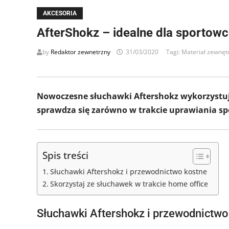
AKCESORIA
AfterShokz – idealne dla sportow
by
Redaktor zewnetrzny
31/03/2020
Tagi:
Materiał zewnęt
Nowoczesne słuchawki Aftershokz wykorzystuj
sprawdza się zarówno w trakcie uprawiania s
Spis treści
Słuchawki Aftershokz i przewodnictwo kostne
Skorzystaj ze słuchawek w trakcie home office
Słuchawki Aftershokz i przewodnictwo