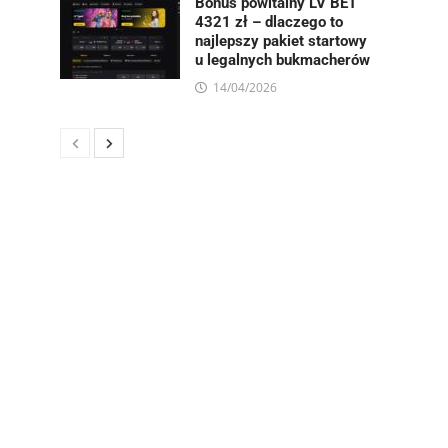
Bonus powitalny LV BET
4321 zł – dlaczego to
najlepszy pakiet startowy
u legalnych bukmacherów
14/04/2026