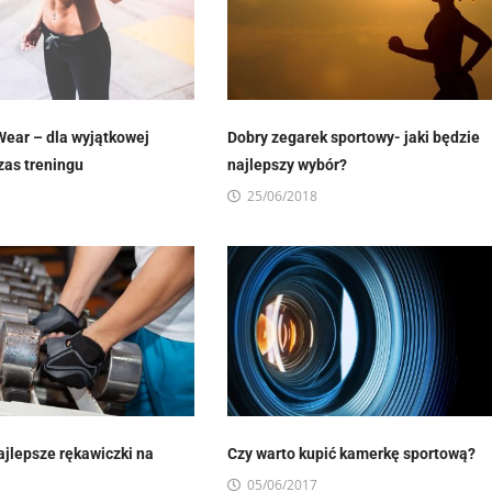
Wear – dla wyjątkowej
Dobry zegarek sportowy- jaki będzie
as treningu
najlepszy wybór?
25/06/2018
ajlepsze rękawiczki na
Czy warto kupić kamerkę sportową?
05/06/2017