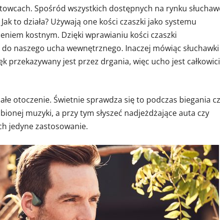
rtowcach. Spośród wszystkich dostępnych na rynku słuchaw
Jak to działa? Używają one kości czaszki jako systemu
eniem kostnym. Dzięki wprawianiu kości czaszki
t do naszego ucha wewnętrznego. Inaczej mówiąc słuchawki
ęk przekazywany jest przez drgania, więc ucho jest całkowic
ałe otoczenie. Świetnie sprawdza się to podczas biegania c
bionej muzyki, a przy tym słyszeć nadjeżdżające auta czy
ich jedyne zastosowanie.