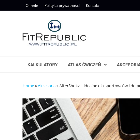
Skip
O mnie
Polityka prywatności
Kontakt
to
content
KALKULATORY
ATLAS ĆWICZEŃ
AKCESORI
Home
»
Akcesoria
»
AfterShokz – idealne dla sportowców i do 