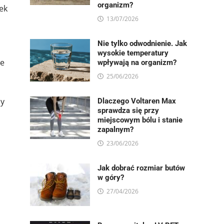
organizm?
ek
13/07/2026
Nie tylko odwodnienie. Jak
wysokie temperatury
ie
wpływają na organizm?
25/06/2026
zy
Dlaczego Voltaren Max
sprawdza się przy
miejscowym bólu i stanie
zapalnym?
23/06/2026
Jak dobrać rozmiar butów
w góry?
27/04/2026