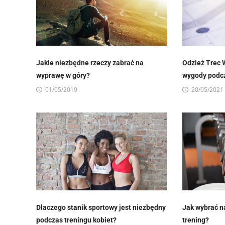
Jakie niezbędne rzeczy zabrać na
Odzież Trec 
wyprawę w góry?
wygody podcz
01/05/2019
20/05/2021
Dlaczego stanik sportowy jest niezbędny
Jak wybrać n
podczas treningu kobiet?
trening?