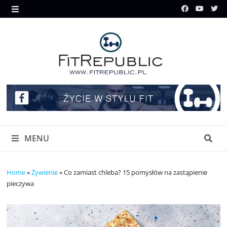
Skip
to
MENU
content
MENU
Home
»
Żywienie
»
Co zamiast chleba? 15 pomysłów na zastąpienie
pieczywa