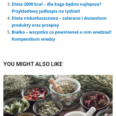
Dieta 2000 kcal – dla kogo będzie najlepsza?
Przykładowy jadłospis na tydzień
Dieta niskotłuszczowa – zalecane i dozwolone
produkty oraz przepisy
Białko – wszystko co powinieneś o nim wiedzieć!
Kompendium wiedzy
YOU MIGHT ALSO LIKE