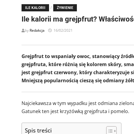
/
ILE KALORII
ŻYWIENIE
Ile kalorii ma grejpfrut? Właściwo
by
Redakcja
16/02/2021
Grejpfrut to wspaniały owoc, stanowiący źródł
grejpfruta, które różnią się kolorem skóry, s
jest grejpfrut czerwony, który charakteryzuje 
Mniejszą popularnością cieszą się odmiany żółta
Najciekawsza w tym wypadku jest odmiana zielona 
Gatunek ten jest krzyżówką grejpfruta i pomelo.
Spis treści