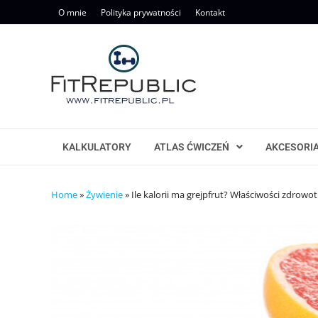
Skip
O mnie
Polityka prywatności
Kontakt
to
content
KALKULATORY
ATLAS ĆWICZEŃ
AKCESORI
Home
»
Żywienie
»
Ile kalorii ma grejpfrut? Właściwości zdrowo