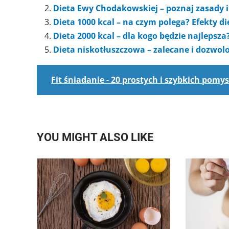
Dieta Ewy Chodakowskiej – poznaj zasady i 
Dieta 1000 kcal – na czym polega? Efekty d
Dieta 2000 kcal – dla kogo będzie najlepsza
Dieta niskotłuszczowa – zalecane i dozwol
Fit śniadanie - 20 prostych i szybkich pomy
YOU MIGHT ALSO LIKE