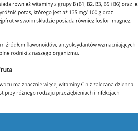
iada również witaminy z grupy B (B1, B2, B3, B5 i B6) oraz je
żnić potas, którego jest aż 135 mg/ 100 g oraz
ejpfrut w swoim składzie posiada również fosfor, magnez,
atym źródłem flawonoidów, antyoksydantów wzmacniających
olne rodniki z naszego organizmu.
fruta
wocu ma znacznie więcej witaminy C niż zalecana dzienna
t przy różnego rodzaju przeziębieniach i infekcjach