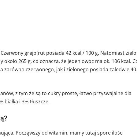
 Czerwony grejpfrut posiada 42 kcal / 100 g. Natomiast ziel
ży około 265 g, co oznacza, że jeden owoc ma ok. 106 kcal. C
ruta zarówno czerwonego, jak i zielonego posiada zaledwie 40
nów, z tym że są to cukry proste, łatwo przyswajalne dla
 białka i 3% tłuszcze.
są?
nująca. Począwszy od witamin, mamy tutaj spore ilości