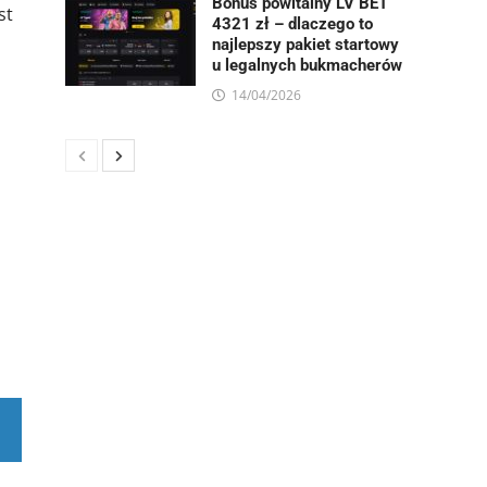
Bonus powitalny LV BET
st
4321 zł – dlaczego to
najlepszy pakiet startowy
u legalnych bukmacherów
14/04/2026