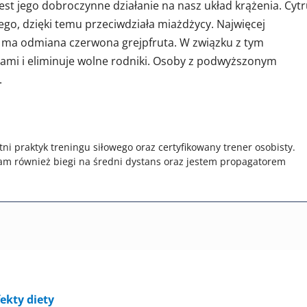
jest jego dobroczynne działanie na nasz układ krążenia. Cyt
zego, dzięki temu przeciwdziała miażdżycy. Najwięcej
idy ma odmiana czerwona grejpfruta. W związku z tym
ami i eliminuje wolne rodniki. Osoby z podwyższonym
.
tni praktyk treningu siłowego oraz certyfikowany trener osobisty.
am również biegi na średni dystans oraz jestem propagatorem
fekty diety