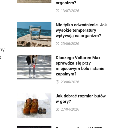
organizm?
13/07/2026
Nie tylko odwodnienie. Jak
wysokie temperatury
wpływają na organizm?
25/06/2026
ony
o
Dlaczego Voltaren Max
sprawdza się przy
miejscowym bólu i stanie
zapalnym?
23/06/2026
Jak dobrać rozmiar butów
w góry?
27/04/2026