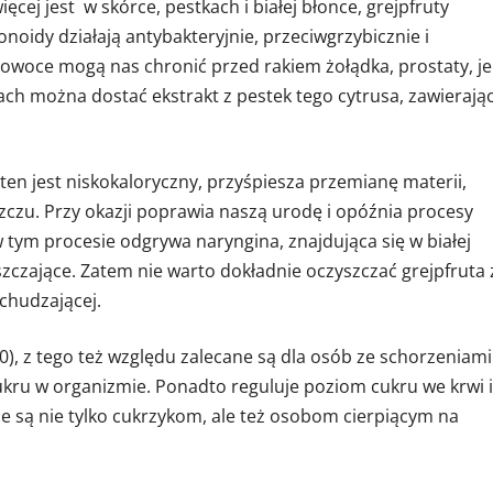
ęcej jest w skórce, pestkach i białej błonce, grejpfruty
idy działają antybakteryjnie, przeciwgrzybicznie i
woce mogą nas chronić przed rakiem żołądka, prostaty, jel
ch można dostać ekstrakt z pestek tego cytrusa, zawierają
en jest niskokaloryczny, przyśpiesza przemianę materii,
szczu. Przy okazji poprawia naszą urodę i opóźnia procesy
w tym procesie odgrywa naryngina, znajdująca się w białej
szczające. Zatem nie warto dokładnie oczyszczać grejpfruta 
dchudzającej.
20), z tego też względu zalecane są dla osób ze schorzeniami
ukru w organizmie. Ponadto reguluje poziom cukru we krwi i
e są nie tylko cukrzykom, ale też osobom cierpiącym na