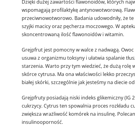
Dzięki dużej zawartości flawonoidów, których najwi
wspomagają profilaktykę antynowotworową. Flawono
przeciwnowotworowo. Badania udowodniły, że te o
szyjki macicy oraz pęcherza moczowego. W apteka
skoncentrowaną ilość flawonoidów i witamin.
Grejpfrut jest pomocny w walce z nadwagą. Owoc t
usuwa z organizmu toksyny i ułatwia spalanie tłu
starzenia. Warto przy tym wiedzieć, że dużą rolę 
skórce cytrusa. Ma ona właściwości lekko przeczy
białej skórki, szczególnie jak jesteśmy na diecie o
Grejpfruty posiadają niski indeks glikemiczny (IG 
cukrzycy. Cytrus ten spowalnia proces rozkładu c
zwiększa wrażliwość komórek na insulinę. Polecan
insulinooporność.