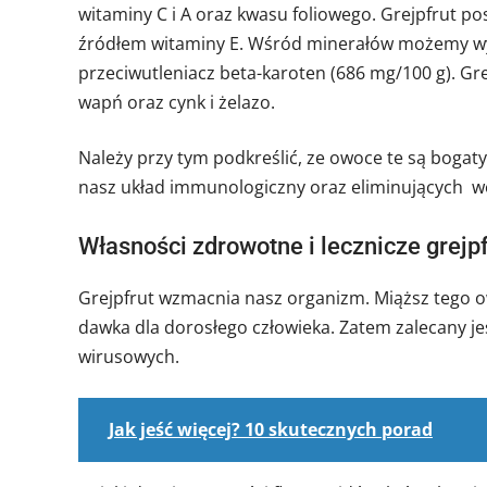
witaminy C i A oraz kwasu foliowego. Grejpfrut pos
źródłem witaminy E. Wśród minerałów możemy wyró
przeciwutleniacz beta-karoten (686 mg/100 g). Gr
wapń oraz cynk i żelazo.
Należy przy tym podkreślić, ze owoce te są bog
nasz układ immunologiczny oraz eliminujących w
Własności zdrowotne i lecznicze grejp
Grejpfrut wzmacnia nasz organizm. Miąższ tego o
dawka dla dorosłego człowieka. Zatem zalecany jes
wirusowych.
Jak jeść więcej? 10 skutecznych porad