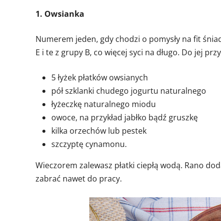
1. Owsianka
Numerem jeden, gdy chodzi o pomysły na fit śnia
E i te z grupy B, co więcej syci na długo. Do jej p
5 łyżek płatków owsianych
pół szklanki chudego jogurtu naturalnego
łyżeczkę naturalnego miodu
owoce, na przykład jabłko bądź gruszkę
kilka orzechów lub pestek
szczyptę cynamonu.
Wieczorem zalewasz płatki ciepłą wodą. Rano doda
zabrać nawet do pracy.