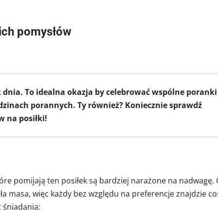
bkich pomysłów
k dnia. To idealna okazja by celebrować wspólne poranki
godzinach porannych. Ty również? Koniecznie sprawdź
 na posiłki!
óre pomijają ten posiłek są bardziej narażone na nadwagę.
ła masa, więc każdy bez względu na preferencje znajdzie co
t śniadania: