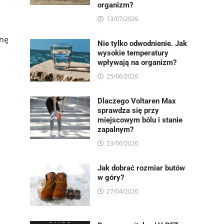
organizm?
13/07/2026
inę
Nie tylko odwodnienie. Jak
wysokie temperatury
wpływają na organizm?
25/06/2026
Dlaczego Voltaren Max
sprawdza się przy
miejscowym bólu i stanie
zapalnym?
23/06/2026
Jak dobrać rozmiar butów
w góry?
27/04/2026