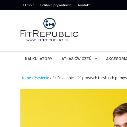
Skip
O mnie
Polityka prywatności
Kontakt
to
content
KALKULATORY
ATLAS ĆWICZEŃ
AKCESORI
Home
»
Żywienie
»
Fit śniadanie – 20 prostych i szybkich pomy