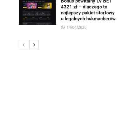
Bonus powitalny LV BET
4321 zł – dlaczego to
najlepszy pakiet startowy
u legalnych bukmacherów
14/04/2026