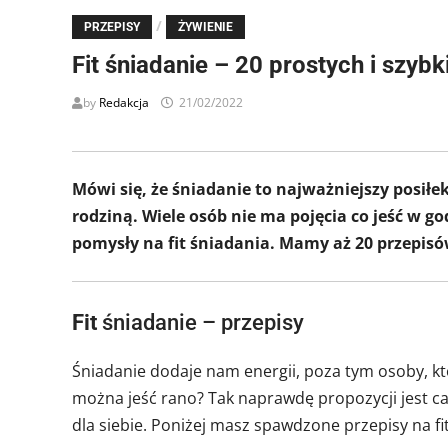
/
PRZEPISY
ŻYWIENIE
Fit śniadanie – 20 prostych i szy
by
Redakcja
21/02/2022
Mówi się, że śniadanie to najważniejszy posiłe
rodziną. Wiele osób nie ma pojęcia co jeść w 
pomysły na fit śniadania. Mamy aż 20 przepisów
Fit
śniadanie – przepisy
Śniadanie dodaje nam energii, poza tym osoby, kt
można jeść rano? Tak naprawdę propozycji jest ca
dla siebie. Poniżej masz spawdzone przepisy na fi