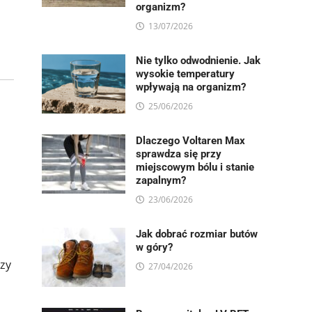
organizm?
13/07/2026
Nie tylko odwodnienie. Jak
wysokie temperatury
wpływają na organizm?
25/06/2026
Dlaczego Voltaren Max
sprawdza się przy
miejscowym bólu i stanie
zapalnym?
23/06/2026
Jak dobrać rozmiar butów
w góry?
azy
27/04/2026