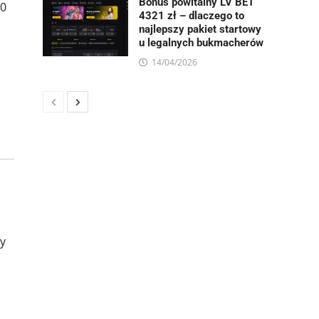
Bonus powitalny LV BET
00
4321 zł – dlaczego to
najlepszy pakiet startowy
u legalnych bukmacherów
14/04/2026
my