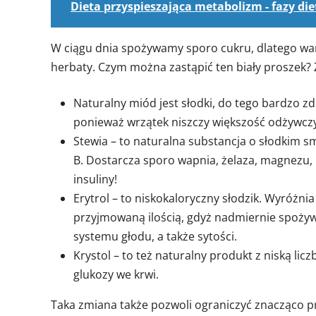
Dieta przyspieszająca metabolizm - fazy diet
W ciągu dnia spożywamy sporo cukru, dlatego war
herbaty. Czym można zastąpić ten biały proszek? 
Naturalny miód jest słodki, do tego bardzo z
ponieważ wrzątek niszczy większość odżywczy
Stewia – to naturalna substancja o słodkim s
B. Dostarcza sporo wapnia, żelaza, magnezu,
insuliny!
Erytrol – to niskokaloryczny słodzik. Wyróżnia
przyjmowaną ilością, gdyż nadmiernie spoż
systemu głodu, a także sytości.
Krystol – to też naturalny produkt z niską li
glukozy we krwi.
Taka zmiana także pozwoli ograniczyć znacząco prz