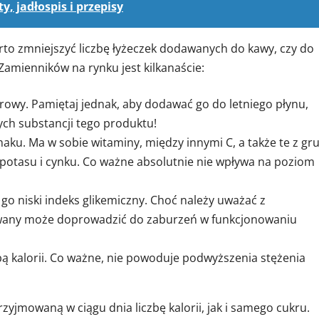
y, jadłospis i przepisy
to zmniejszyć liczbę łyżeczek dodawanych do kawy, czy do
Zamienników na rynku jest kilkanaście:
drowy. Pamiętaj jednak, aby dodawać go do letniego płynu,
ch substancji tego produktu!
maku. Ma w sobie witaminy, między innymi C, a także te z gr
 potasu i cynku. Co ważne absolutnie nie wpływa na poziom
 go niski indeks glikemiczny. Choć należy uważać z
ywany może doprowadzić do zaburzeń w funkcjonowaniu
czbą kalorii. Co ważne, nie powoduje podwyższenia stężenia
yjmowaną w ciągu dnia liczbę kalorii, jak i samego cukru.