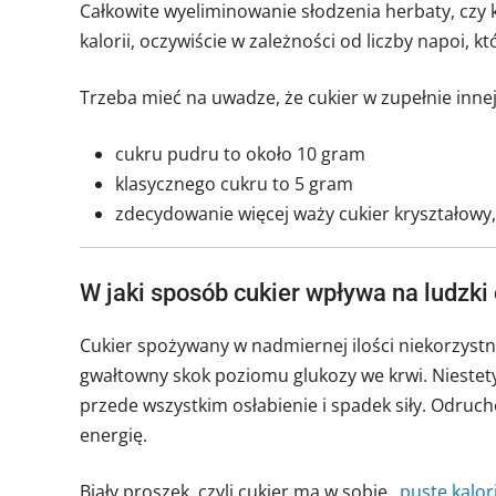
Całkowite wyeliminowanie słodzenia herbaty, czy
kalorii, oczywiście w zależności od liczby napoi, 
Trzeba mieć na uwadze, że cukier w zupełnie inne
cukru pudru to około 10 gram
klasycznego cukru to 5 gram
zdecydowanie więcej waży cukier kryształowy
W jaki sposób cukier wpływa na ludzki
Cukier spożywany w nadmiernej ilości niekorzyst
gwałtowny skok poziomu glukozy we krwi. Niestet
przede wszystkim osłabienie i spadek siły. Odruc
energię.
Biały proszek, czyli cukier ma w sobie „
puste kalor