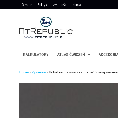
Skip
O mnie
Polityka prywatności
Kontakt
to
content
KALKULATORY
ATLAS ĆWICZEŃ
AKCESORI
Home
»
Żywienie
»
Ile kalorii ma łyżeczka cukru? Poznaj zamien