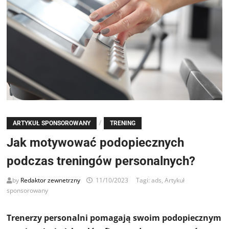
/
ARTYKUŁ SPONSOROWANY
TRENING
Jak motywować podopiecznych
podczas treningów personalnych?
by
Redaktor zewnetrzny
11/10/2023
Tagi:
ads
,
Artykuł
sponsorowany
Trenerzy personalni pomagają swoim podopiecznym