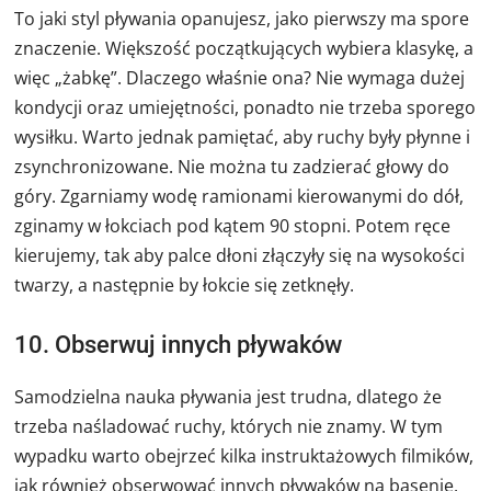
To jaki styl pływania opanujesz, jako pierwszy ma spore
znaczenie. Większość początkujących wybiera klasykę, a
więc „żabkę”. Dlaczego właśnie ona? Nie wymaga dużej
kondycji oraz umiejętności, ponadto nie trzeba sporego
wysiłku. Warto jednak pamiętać, aby ruchy były płynne i
zsynchronizowane. Nie można tu zadzierać głowy do
góry. Zgarniamy wodę ramionami kierowanymi do dół,
zginamy w łokciach pod kątem 90 stopni. Potem ręce
kierujemy, tak aby palce dłoni złączyły się na wysokości
twarzy, a następnie by łokcie się zetknęły.
10. Obserwuj innych pływaków
Samodzielna nauka pływania jest trudna, dlatego że
trzeba naśladować ruchy, których nie znamy. W tym
wypadku warto obejrzeć kilka instruktażowych filmików,
jak również obserwować innych pływaków na basenie.