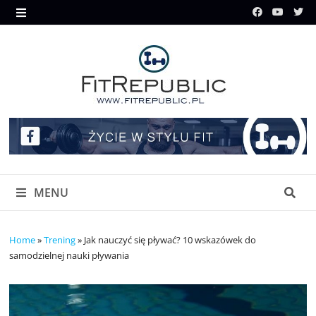
Skip
to
MENU
content
MENU
Home
»
Trening
»
Jak nauczyć się pływać? 10 wskazówek do
samodzielnej nauki pływania