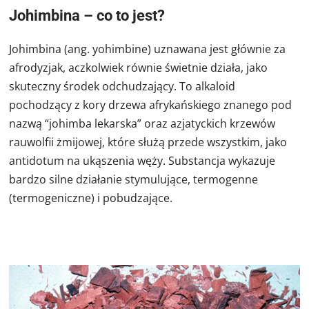
Johimbina – co to jest?
Johimbina (ang. yohimbine) uznawana jest głównie za
afrodyzjak, aczkolwiek równie świetnie działa, jako
skuteczny środek odchudzający. T
o alkaloid
pochodzący z kory drzewa afrykańskiego znanego pod
nazwą “johimba lekarska” oraz azjatyckich krzewów
rauwolfii żmijowej, które służą przede wszystkim, jako
antidotum na ukąszenia węży. Substancja wykazuje
bardzo silne działanie stymulujące, termogenne
(termogeniczne) i pobudzające.