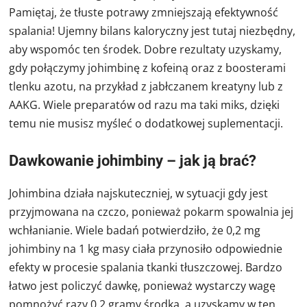
Pamiętaj, że tłuste potrawy zmniejszają efektywność
spalania! Ujemny bilans kaloryczny jest tutaj niezbędny,
aby wspomóc ten środek. Dobre rezultaty uzyskamy,
gdy połączymy johimbinę z kofeiną oraz z boosterami
tlenku azotu, na przykład z jabłczanem kreatyny lub z
AAKG. Wiele preparatów od razu ma taki miks, dzięki
temu nie musisz myśleć o dodatkowej suplementacji.
Dawkowanie johimbiny – jak ją brać?
Johimbina działa najskuteczniej, w sytuacji gdy jest
przyjmowana
na czczo
, ponieważ pokarm spowalnia jej
wchłanianie. Wiele badań potwierdziło, że 0,2 mg
johimbiny na 1 kg masy ciała przynosiło odpowiednie
efekty w procesie spalania tkanki tłuszczowej. Bardzo
łatwo jest policzyć dawkę, ponieważ wystarczy wagę
pomnożyć razy 0,2 gramy środka, a uzyskamy w ten