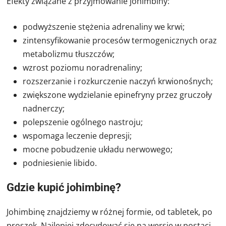
Efekty związane z przyjmowanie johimbiny:
podwyższenie stężenia adrenaliny we krwi;
zintensyfikowanie procesów termogenicznych oraz
metabolizmu tłuszczów;
wzrost poziomu noradrenaliny;
rozszerzanie i rozkurczenie naczyń krwionośnych;
zwiększone wydzielanie epinefryny przez gruczoły
nadnerczy;
polepszenie ogólnego nastroju;
wspomaga leczenie depresji;
mocne pobudzenie układu nerwowego;
podniesienie libido.
Gdzie kupić johimbinę?
Johimbinę znajdziemy w różnej formie, od tabletek, po
proszek. Najlepiej zdecydować się na wersję w postaci