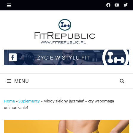
Skip
to
MENU
content
MENU
Home
»
Suplementy
»
Młody zielony jęczmień – czy wspomaga
odchudzanie?