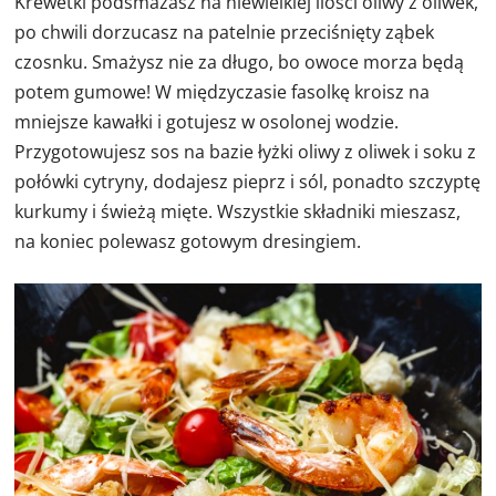
Krewetki podsmażasz na niewielkiej ilości oliwy z oliwek,
po chwili dorzucasz na patelnie przeciśnięty ząbek
czosnku. Smażysz nie za długo, bo owoce morza będą
potem gumowe! W międzyczasie fasolkę kroisz na
mniejsze kawałki i gotujesz w osolonej wodzie.
Przygotowujesz sos na bazie łyżki oliwy z oliwek i soku z
połówki cytryny, dodajesz pieprz i sól, ponadto szczyptę
kurkumy i świeżą mięte. Wszystkie składniki mieszasz,
na koniec polewasz gotowym dresingiem.