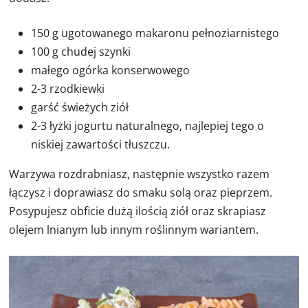
150 g ugotowanego makaronu pełnoziarnistego
100 g chudej szynki
małego ogórka konserwowego
2-3 rzodkiewki
garść świeżych ziół
2-3 łyżki jogurtu naturalnego, najlepiej tego o
niskiej zawartości tłuszczu.
Warzywa rozdrabniasz, następnie wszystko razem
łączysz i doprawiasz do smaku solą oraz pieprzem.
Posypujesz obficie dużą ilością ziół oraz skrapiasz
olejem lnianym lub innym roślinnym wariantem.