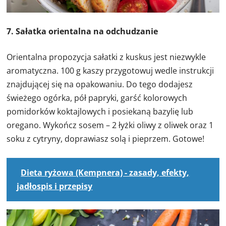
7. Sałatka orientalna na odchudzanie
Orientalna propozycja sałatki z kuskus jest niezwykle
aromatyczna. 100 g kaszy przygotowuj wedle instrukcji
znajdującej się na opakowaniu. Do tego dodajesz
świeżego ogórka, pół papryki, garść kolorowych
pomidorków koktajlowych i posiekaną bazylię lub
oregano. Wykończ sosem – 2 łyżki oliwy z oliwek oraz 1
soku z cytryny, doprawiasz solą i pieprzem. Gotowe!
Dieta ryżowa (Kempnera) - zasady, efekty,
jadłospis i przepisy