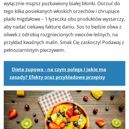
wyłącznie miąższ pozbawiony białej błonki. Dorzuć do
tego kilka posiekanych włoskich orzechów i chrupiące
płatki migdałowe – 1 łyżeczka obu produktów wystarczy,
aby nadać ciekawą fakturę daniu. Sos to będzie oliwa z
oliwek z odrobią rozgniecionych owoców leśnych, na
przykład kwaśnych malin. Smak Cię zaskoczy! Podawaj z
pełnoziarnistym pieczywem.
Dieta zupowa - na czym polega i jakie ma
zasady? Efekty oraz przykładowe przepisy