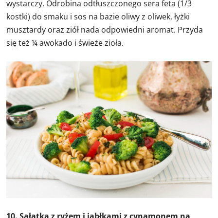
wystarczy. Odrobina odtłuszczonego sera feta (1/3
kostki) do smaku i sos na bazie oliwy z oliwek, łyżki
musztardy oraz ziół nada odpowiedni aromat. Przyda
się też ¼ awokado i świeże zioła.
10. Sałatka z ryżem i jabłkami z cynamonem na