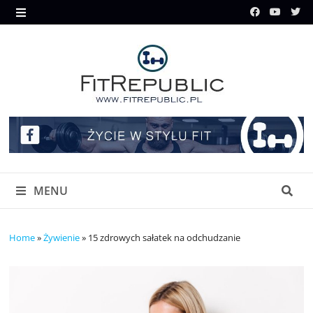
Skip
to
MENU
content
MENU
Home
»
Żywienie
»
15 zdrowych sałatek na odchudzanie