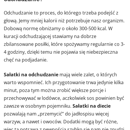
Odchudzanie to proces, do którego trzeba podejść z
głową. Jemy mniej kalorii niż potrzebuje nasz organizm.
Dobową normę obniżamy o około 300-500 kcal. W
kuracji odchudzającej stawiamy na dobrze
zbilansowane posiłki, które spożywamy regularnie co 3-
4 godziny, dzięki temu nie pojawia się niebezpieczna
chęć na podjadanie.
Sałatki na odchudzanie
mają wiele zalet, o których
warto wspomnieć. Ich przygotowanie trwa jedynie kilka
minut, poza tym można zrobić większe porcje i
przechowywać w lodówce, aczkolwiek sos powinien być
zawsze w osobnym pojemniku.
Sałatki na diecie
pozwalają nam „przemycić” do jadłospisu więcej
warzyw, a nawet i owoców. Dodatki mogą być różne,
więc ta potrawa z pewnością szybko się nam nie znudzi.