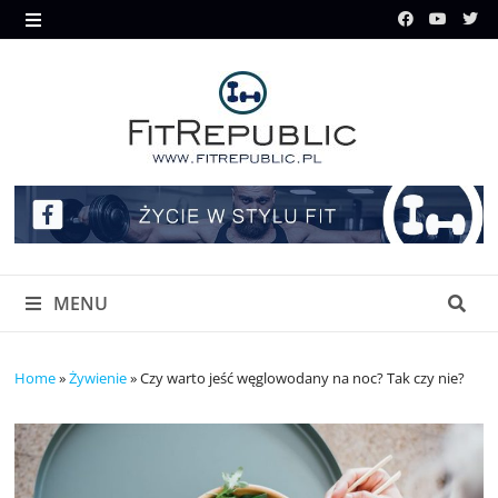
Skip
to
MENU
content
MENU
Home
»
Żywienie
»
Czy warto jeść węglowodany na noc? Tak czy nie?