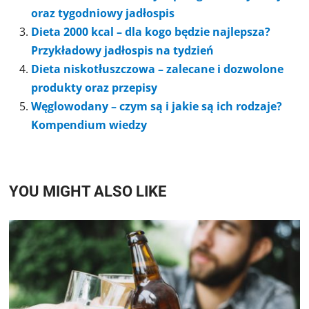
oraz tygodniowy jadłospis
Dieta 2000 kcal – dla kogo będzie najlepsza?
Przykładowy jadłospis na tydzień
Dieta niskotłuszczowa – zalecane i dozwolone
produkty oraz przepisy
Węglowodany – czym są i jakie są ich rodzaje?
Kompendium wiedzy
YOU MIGHT ALSO LIKE