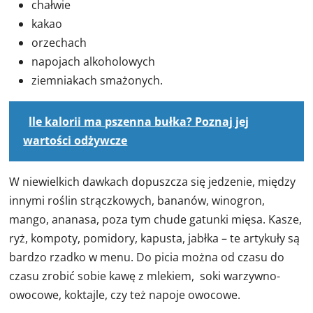
chałwie
kakao
orzechach
napojach alkoholowych
ziemniakach smażonych.
lle kalorii ma pszenna bułka? Poznaj jej
wartości odżywcze
W niewielkich dawkach dopuszcza się jedzenie, między
innymi roślin strączkowych, bananów, winogron,
mango, ananasa, poza tym chude gatunki mięsa. Kasze,
ryż, kompoty, pomidory, kapusta, jabłka – te artykuły są
bardzo rzadko w menu. Do picia można od czasu do
czasu zrobić sobie kawę z mlekiem, soki warzywno-
owocowe, koktajle, czy też napoje owocowe.