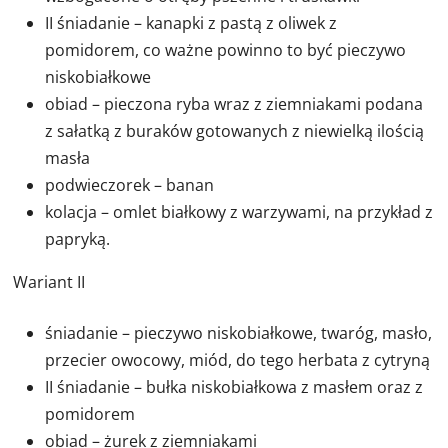
II śniadanie – kanapki z pastą z oliwek z
pomidorem, co ważne powinno to być pieczywo
niskobiałkowe
obiad – pieczona ryba wraz z ziemniakami podana
z sałatką z buraków gotowanych z niewielką ilością
masła
podwieczorek – banan
kolacja – omlet białkowy z warzywami, na przykład z
papryką.
Wariant II
śniadanie – pieczywo niskobiałkowe, twaróg, masło,
przecier owocowy, miód, do tego herbata z cytryną
II śniadanie – bułka niskobiałkowa z masłem oraz z
pomidorem
obiad – żurek z ziemniakami