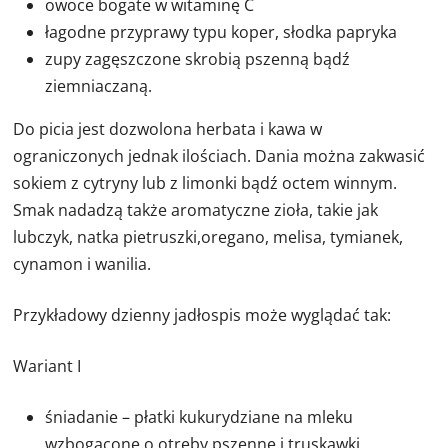
owoce bogate w witaminę C
łagodne przyprawy typu koper, słodka papryka
zupy zagęszczone skrobią pszenną bądź
ziemniaczaną.
Do picia jest dozwolona herbata i kawa w
ograniczonych jednak ilościach. Dania można zakwasić
sokiem z cytryny lub z limonki bądź octem winnym.
Smak nadadzą także aromatyczne zioła, takie jak
lubczyk, natka pietruszki,oregano, melisa, tymianek,
cynamon i wanilia.
Przykładowy dzienny jadłospis może wyglądać tak:
Wariant I
śniadanie – płatki kukurydziane na mleku
wzbogacone o otręby pszenne i truskawki