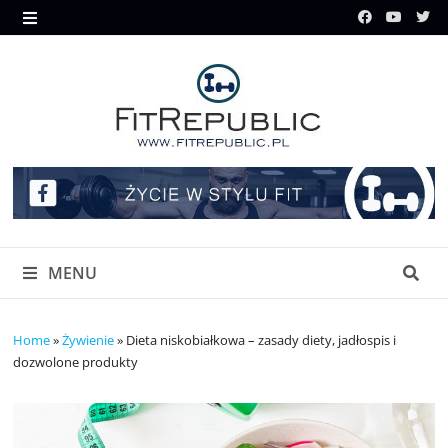
Skip
to
MENU
content
MENU
Home
»
Żywienie
»
Dieta niskobiałkowa – zasady diety, jadłospis i
dozwolone produkty