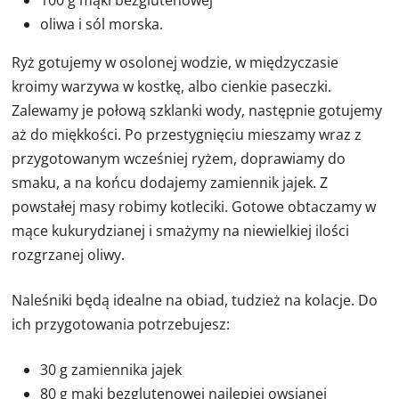
100 g mąki bezglutenowej
oliwa i sól morska.
Ryż gotujemy w osolonej wodzie, w międzyczasie
kroimy warzywa w kostkę, albo cienkie paseczki.
Zalewamy je połową szklanki wody, następnie gotujemy
aż do miękkości. Po przestygnięciu mieszamy wraz z
przygotowanym wcześniej ryżem, doprawiamy do
smaku, a na końcu dodajemy zamiennik jajek. Z
powstałej masy robimy kotleciki. Gotowe obtaczamy w
mące kukurydzianej i smażymy na niewielkiej ilości
rozgrzanej oliwy.
Naleśniki będą idealne na obiad, tudzież na kolacje. Do
ich przygotowania potrzebujesz:
30 g zamiennika jajek
80 g mąki bezglutenowej najlepiej owsianej