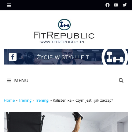
Skip
to
MENU
content
MENU
Home
»
Trening
»
Treningi
»
Kalistenika – czym jest i jak zacząć?