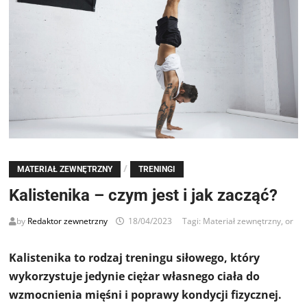
/
MATERIAŁ ZEWNĘTRZNY
TRENINGI
Kalistenika – czym jest i jak zacząć?
by
Redaktor zewnetrzny
18/04/2023
Tagi:
Materiał zewnętrzny
,
or
Kalistenika to rodzaj treningu siłowego, który
wykorzystuje jedynie ciężar własnego ciała do
wzmocnienia mięśni i poprawy kondycji fizycznej.