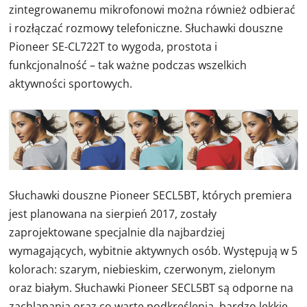
zintegrowanemu mikrofonowi można również odbierać
i rozłączać rozmowy telefoniczne. Słuchawki douszne
Pioneer SE-CL722T to wygoda, prostota i
funkcjonalność – tak ważne podczas wszelkich
aktywności sportowych.
Słuchawki douszne Pioneer SECL5BT, których premiera
jest planowana na sierpień 2017, zostały
zaprojektowane specjalnie dla najbardziej
wymagających, wybitnie aktywnych osób. Występują w 5
kolorach: szarym, niebieskim, czerwonym, zielonym
oraz białym. Słuchawki Pioneer SECL5BT są odporne na
zachlapania oraz co warte podkreślenia, bardzo lekkie.